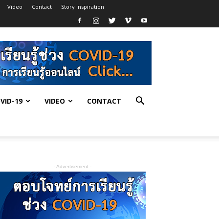
Video
Contact
Story Inspiration
VID-19
VIDEO
CONTACT
- Advertisement -