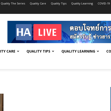
Quality The Series
Quality Care
Quality Tips
Quality Learning
COVID-19
ITY CARE
QUALITY TIPS
QUALITY LEARNING
CO