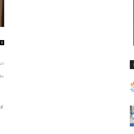
0
ฒนา
 จะ
ี่