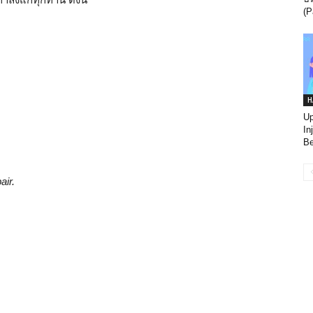
(P
H
Up
In
Be
air.