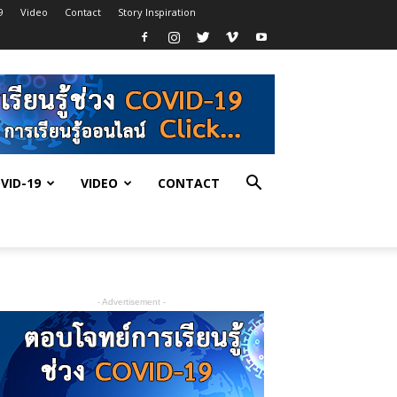
9
Video
Contact
Story Inspiration
VID-19
VIDEO
CONTACT
- Advertisement -