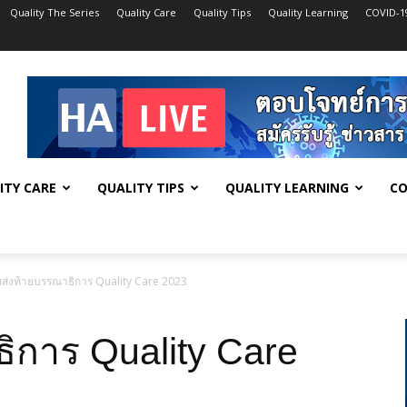
Quality The Series
Quality Care
Quality Tips
Quality Learning
COVID-1
ITY CARE
QUALITY TIPS
QUALITY LEARNING
CO
ส่งท้ายบรรณาธิการ Quality Care 2023
ิการ Quality Care