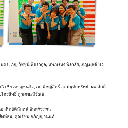
รินคร, ภญ.วิชชุนี พิตรากูล, นพ.ทรนง พิลาลัย, ภญ.ผุสดี บัว
ี่ยวชาญธนกิจ, ภก.พิชญ์สิทธิ์ อุดมนุชัยทรัพย์, นพ.ศักดิ
ไตรสิทธิ์ ภูวเตชะหิรัณย์
ุณอาทิตย์ตินันทน์ อินทร์วรรณ
ช สิงห์สม, คุณรัชม อภิญญานนท์