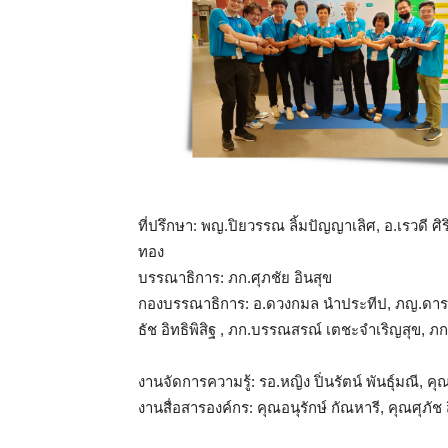
ที่ปรึกษา: พญ.ปิยวรรณ ลิ้มปัญญาเลิศ, อ.เรวดี ศิ
ทอง
บรรณาธิการ: ภก.ศุภชัย อินสุข
กองบรรณาธิการ: อ.ดวงกมล นำประทีป, ภญ.ดารณี เช
ธัช อิทธิพิสิฐ , ภก.บรรณสรณ์ เตชะจำเริญสุข, ภก.
งานจัดการความรู้: รอ.หญิง ปิ่นรัตน์ พันธุ์มณี, ค
งานสื่อสารองค์กร: คุณอนุรักษ์ กัณหารี, คุณศุภั