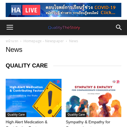
หน้าแรก
Homepage – Newspaper
News
News
QUALITY CARE
Quality Care
Quality Care
High Alert Medication &
Sympathy & Empathy for