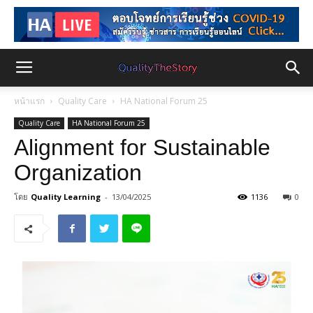
หน้าแรก
Quality Care
HA National Forum 25
Quality Care
HA National Forum 25
Alignment for Sustainable
Organization
โดย
Quality Learning
-
13/04/2025
1136
0