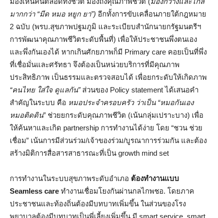
มองเห็นคนตลอดทั้งชีวิต มองถึงคุณภาพชีวิต (
มองกว้างและไกล
มากกว่า “มีด หมอ หยูก ยา”)
อีกทั้งการขับเคลื่อนภายใต้กฎหมาย
2 ฉบับ (พรบ.สุขภาพปฐมภูมิ และระเบียบสำนักนายกรัฐมนตรีฯ
การพัฒนาคุณภาพชีวิตระดับพื้นที่) เพื่อให้ประชาชนพึ่งตนเอง
และพึ่งกันเองได้ หากเกินศักยภาพก็มี Primary care คอยเป็นที่พึ่ง
ที่เชื่อมั่นและศรัทธา จึงต้องเป็นหน่วยบริการที่มีคุณภาพ
ประสิทธิภาพ เป็นธรรมและตรวจสอบได้ เพื่อยกระดับให้เกิดภาพ
“คนไทย ใส่ใจ ดูแลกัน”
ส่วนของ Policy statement ได้เสนอคำ
สำคัญในระบบ คือ
หมอประจำครอบครัว ว่าเป็น “หมอกันเอง
หมอติดดิน
” ช่วยยกระดับคุณภาพชีวิต (เน้นกลุ่มเปราะบาง) เพื่อ
ให้ค้นหาและเกิด partnership การทำงานได้ง่าย โดย “ชวน ช่วย
เชื่อม” เน้นการมีส่วนร่วม/เจ้าของร่วม/บูรณาการร่วมกัน และต้อง
สร้างมิติการสื่อสารสาธารณะที่เป็น growth mind set
การทำงานในระบบสุขภาพระดับอำเภอ
ต้องทำงานแบบ
Seamless care
ทำงานเชื่อมโยงกันผ่านกลไกพชอ. โดยภาค
ประชาชนและท้องถิ่นต้องมีบทบาทเพิ่มขึ้น ในส่วนของโรง
พยาบาลต้องมีบทบาทเป็นพี่เลี้ยงเพิ่มขึ้น มี smart service, smart