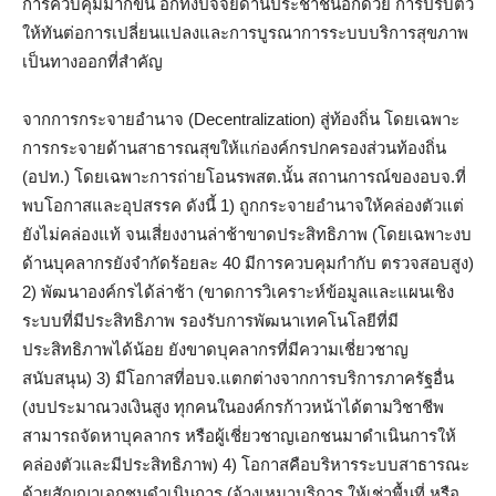
การควบคุมมากขึ้น อีกทั้งปัจจัยด้านประชาชนอีกด้วย การปรับตัว
ให้ทันต่อการเปลี่ยนแปลงและการบูรณาการระบบบริการสุขภาพ
เป็นทางออกที่สำคัญ
จากการกระจายอำนาจ (Decentralization) สู่ท้องถิ่น โดยเฉพาะ
การกระจายด้านสาธารณสุขให้แก่องค์กรปกครองส่วนท้องถิ่น
(อปท.) โดยเฉพาะการถ่ายโอนรพสต.นั้น สถานการณ์ของอบจ.ที่
พบโอกาสและอุปสรรค ดังนี้ 1) ถูกกระจายอำนาจให้คล่องตัวแต่
ยังไม่คล่องแท้ จนเสี่ยงงานล่าช้าขาดประสิทธิภาพ (โดยเฉพาะงบ
ด้านบุคลากรยังจำกัดร้อยละ 40 มีการควบคุมกำกับ ตรวจสอบสูง)
2) พัฒนาองค์กรได้ล่าช้า (ขาดการวิเคราะห์ข้อมูลและแผนเชิง
ระบบที่มีประสิทธิภาพ รองรับการพัฒนาเทคโนโลยีที่มี
ประสิทธิภาพได้น้อย ยังขาดบุคลากรที่มีความเชี่ยวชาญ
สนับสนุน) 3) มีโอกาสที่อบจ.แตกต่างจากการบริการภาครัฐอื่น
(งบประมาณวงเงินสูง ทุกคนในองค์กรก้าวหน้าได้ตามวิชาชีพ
สามารถจัดหาบุคลากร หรือผู้เชี่ยวชาญเอกชนมาดำเนินการให้
คล่องตัวและมีประสิทธิภาพ) 4) โอกาสคือบริหารระบบสาธารณะ
ด้วยสัญญาเอกชนดำเนินการ (จ้างเหมาบริการ ให้เช่าพื้นที่ หรือ