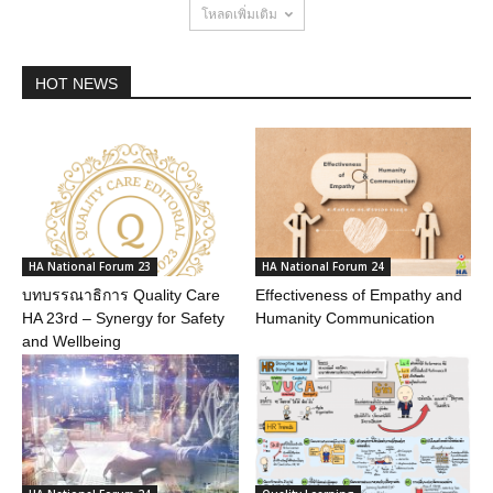
โหลดเพิ่มเติม
HOT NEWS
HA National Forum 23
HA National Forum 24
บทบรรณาธิการ Quality Care
Effectiveness of Empathy and
HA 23rd – Synergy for Safety
Humanity Communication
and Wellbeing