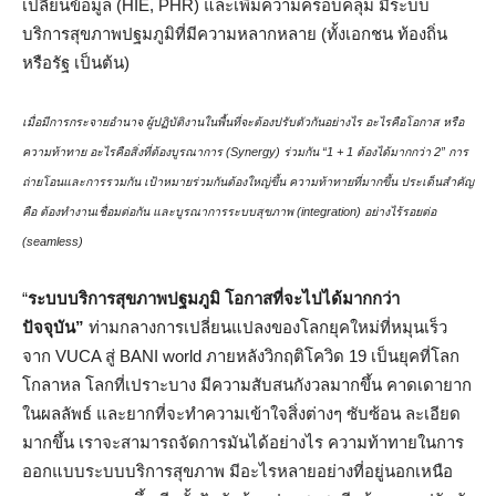
เปลี่ยนข้อมูล (HIE, PHR) และเพิ่มความครอบคลุม มีระบบ
บริการสุขภาพปฐมภูมิที่มีความหลากหลาย (ทั้งเอกชน ท้องถิ่น
หรือรัฐ เป็นต้น)
เมื่อมีการกระจายอำนาจ ผู้ปฏิบัติงานในพื้นที่จะต้องปรับตัวกันอย่างไร อะไรคือโอกาส หรือ
ความท้าทาย อะไรคือสิ่งที่ต้องบูรณาการ
(Synergy) ร่วมกัน “1 + 1 ต้องได้มากกว่า 2” การ
ถ่ายโอนและการรวมกัน เป้าหมายร่วมกันต้องใหญ่ขึ้น ความท้าทายที่มากขึ้น ประเด็นสำคัญ
คือ ต้องทำงานเชื่อมต่อกัน และบูรณาการระบบสุขภาพ (integration) อย่างไร้รอยต่อ
(seamless)
“
ระบบบริการสุขภาพปฐมภูมิ โอกาสที่จะไปได้มากกว่า
ปัจจุบัน”
ท่ามกลางการเปลี่ยนแปลงของโลกยุคใหม่ที่หมุนเร็ว
จาก VUCA สู่ BANI world ภายหลังวิกฤติโควิด 19 เป็นยุคที่โลก
โกลาหล โลกที่เปราะบาง มีความสับสนกังวลมากขึ้น คาดเดายาก
ในผลลัพธ์ และยากที่จะทำความเข้าใจสิ่งต่างๆ ซับซ้อน ละเอียด
มากขึ้น เราจะสามารถจัดการมันได้อย่างไร ความท้าทายในการ
ออกแบบระบบบริการสุขภาพ มีอะไรหลายอย่างที่อยู่นอกเหนือ