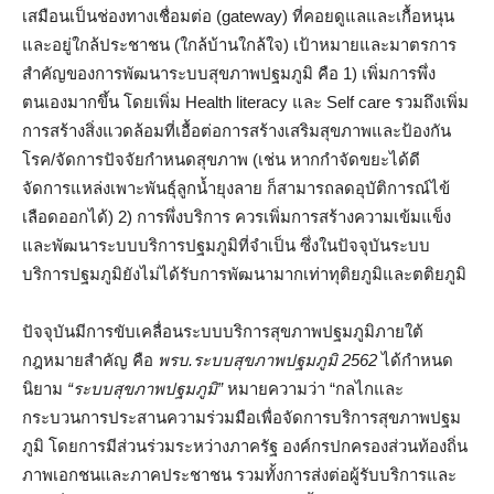
เสมือนเป็นช่องทางเชื่อมต่อ (gateway) ที่คอยดูแลและเกื้อหนุน
และอยู่ใกล้ประชาชน (ใกล้บ้านใกล้ใจ) เป้าหมายและมาตรการ
สำคัญของการพัฒนาระบบสุขภาพปฐมภูมิ คือ 1) เพิ่มการพึ่ง
ตนเองมากขึ้น โดยเพิ่ม Health literacy และ Self care รวมถึงเพิ่ม
การสร้างสิ่งแวดล้อมที่เอื้อต่อการสร้างเสริมสุขภาพและป้องกัน
โรค/จัดการปัจจัยกำหนดสุขภาพ (เช่น หากกำจัดขยะได้ดี
จัดการแหล่งเพาะพันธุ์ลูกน้ำยุงลาย ก็สามารถลดอุบัติการณ์ไข้
เลือดออกได้) 2) การพึ่งบริการ ควรเพิ่มการสร้างความเข้มแข็ง
และพัฒนาระบบบริการปฐมภูมิที่จำเป็น ซึ่งในปัจจุบันระบบ
บริการปฐมภูมิยังไม่ได้รับการพัฒนามากเท่าทุติยภูมิและตติยภูมิ
ปัจจุบันมีการขับเคลื่อนระบบบริการสุขภาพปฐมภูมิภายใต้
กฎหมายสำคัญ คือ
พรบ.ระบบสุขภาพปฐมภูมิ 2562
ได้กำหนด
นิยาม
“ระบบสุขภาพปฐมภูมิ”
หมายความว่า “กลไกและ
กระบวนการประสานความร่วมมือเพื่อจัดการบริการสุขภาพปฐม
ภูมิ โดยการมีส่วนร่วมระหว่างภาครัฐ องค์กรปกครองส่วนท้องถิ่น
ภาพเอกชนและภาคประชาชน รวมทั้งการส่งต่อผู้รับบริการและ