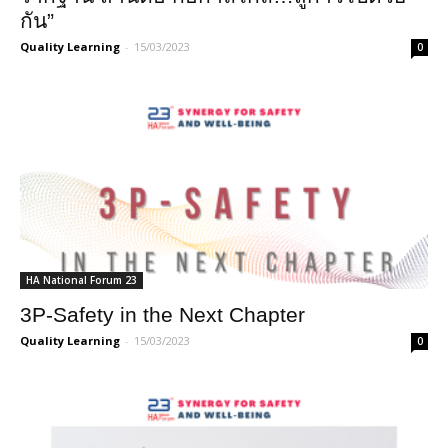
กัน”
Quality Learning
-
15/03/2023
0
HA National Forum 23
3P-Safety in the Next Chapter
Quality Learning
-
15/03/2023
0