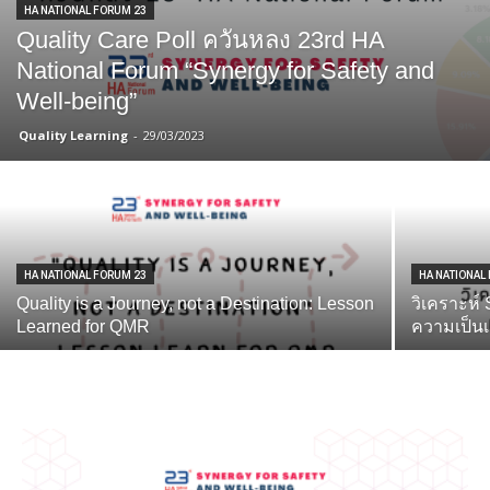
HA NATIONAL FORUM 23
Quality Care Poll ควันหลง 23rd HA
National Forum “Synergy for Safety and
Well-being”
Quality Learning
-
29/03/2023
HA NATIONAL FORUM 23
HA NATIONAL
Quality is a Journey, not a Destination: Lesson
วิเคราะห์ 
Learned for QMR
ความเป็นเ