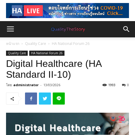
หน้าแรก
Quality Care
HA National Forum 26
Quality Care
HA National Forum 26
Digital Healthcare (HA
Standard II-10)
โดย
administrator
-
13/03/2026
1993
0