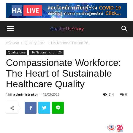
หน้าแรก
Quality Care
HA National Forum 26
Quality Care
HA National Forum 26
Compassionate Workforce:
The Heart of Sustainable
Healthcare Quality
โดย
administrator
-
13/03/2026
614
0