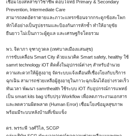
เชื่อมโยงสหสาขาวิชาชีพ ตอบโจทย์ Primary & Secondary
Prevention, Intermediate Care
สามารถลดอัตราตายและภาวะแทรกซ้อนจากกระดูกข้อสะโพก
หักได้อย่างเป็นรูปธรรมและป้องกันการหักซ้ำ ทำให้อายุขัย
ยืนยาว ไม่เป็นภาวะผู้ดูแล และเศรษฐกิจโดยรวม
พว. จิดาภา จุฑาภูวดล (เทศบาลเมืองแสนสุข)
การขับเคลื่อน Smart City ด้วยแนวคิด Smart safety, healthy ใช้
samrt technology iOT ติดตั้งในอุปกรณ์ต่างๆ สำหรับอำนวย
ความสะดวกให้ผู้สูงอายุ จัดระบบแจ้งเตือนที่เชื่องโยงกับบริการ
ฉุกเฉิน สามารถช่วยเหลือผู้สูงอายุในภาวะฉุกเฉินได้อย่างรวดเร็ว
ทันเวลา พัฒนา samrthealth ใช้ระบบ iOT กับอุปกรณ์การแพทย์
เป็น smart kits bag ปรับปรุง Workflow เพื่อลดภาระงานเอกสาร
และลดความผิดพลาด (Human Error) เชื่อมโยงข้อมูลสุขภาพ
พร้อมมีระบบหลังบ้านที่เข้มแข็ง
ดร. พรระพี วงศ์วิไล, SCGP
กลุ่มบริษัท SCG พัฒนาอุปกรณ์ขอความช่วยเหลือแบบพกพา