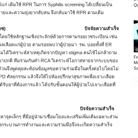
แก่ เดิมใช้ RPR ในการ Syphilis screening ได้เปลี่ยนเป็น
Qu
จ่ายและความยุ่งยากสับสน จึงกลับมาใช้ RPR ตามเดิม
ราช)
ปัจจัยความสำเร็จ
อโดยใช้หลักฐานเชิงประจักษ์ด้วยการตามรอยเวชระเบียน เช่น
เลือดแก่ผู้ป่วย ตามรอยพบว่าผู้ป่วยมา รพ. บ่อยทั้งที่ ER
Q
ีมได้วิเคราะห์สาเหตุเกิดจากปัญหา stigma คนไข้ไม่กล้าถาม
Fr
อดเขาปกติ ทีมร่วมกันทำ RCA วิเคราะห์โอกาสหายจากระบบของ
Mo
ถ้วนจึงพูดคุยสะท้อนข้อมูลขอความร่วมมือในครั้งต่อไปโดยไม่
Sa
PD ศัลยกรรม แล้วจึงให้ไปห้องปรึกษาสุขภาพเพื่อเจาะเลือด
ยาที่ต้องการแล้ว ได้ปรับขั้นตอนให้ผู้ป่วยไปเจาะเลือดที่
ปัจจัยความสำเร็จ
หาจุดเล็กๆ ที่มีอยู่นำมาเชื่อมโยงและเสริมเพิ่มเติมเฉพาะส่วน
างกระบวนการทำงานและความร่วมมือจึงจะเกิดความสำเร็จ