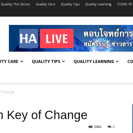
Quality The Series
Quality Care
Quality Tips
Quality Learning
COVID-19
ITY CARE
QUALITY TIPS
QUALITY LEARNING
CO
of Change
on Key of Change
3466
0