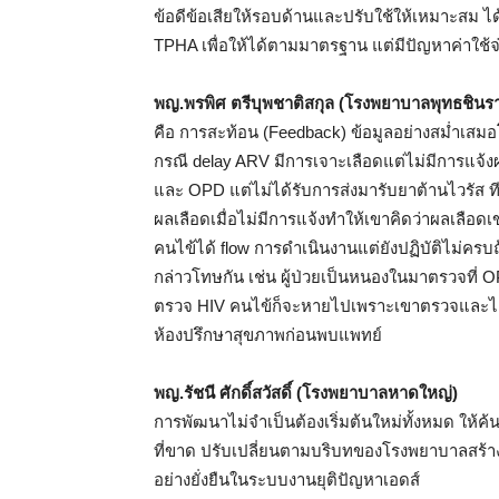
ข้อดีข้อเสียให้รอบด้านและปรับใช้ให้เหมาะสม ได้
TPHA เพื่อให้ได้ตามมาตรฐาน แต่มีปัญหาค่าใช้
พญ.พรพิศ ตรีบุพชาติสกุล (โรงพยาบาลพุทธชิน
คือ การสะท้อน (Feedback) ข้อมูลอย่างสม่ำเสม
กรณี delay ARV มีการเจาะเลือดแต่ไม่มีการแจ้งผล
และ OPD แต่ไม่ได้รับการส่งมารับยาต้านไวรัส ท
ผลเลือดเมื่อไม่มีการแจ้งทำให้เขาคิดว่าผลเลื
คนไข้ได้ flow การดำเนินงานแต่ยังปฏิบัติไม่ครบ
กล่าวโทษกัน เช่น ผู้ป่วยเป็นหนองในมาตรวจที่ O
ตรวจ HIV คนไข้ก็จะหายไปเพราะเขาตรวจและได้รับ
ห้องปรึกษาสุขภาพก่อนพบแพทย์
พญ.รัชนี ศักดิ์สวัสดิ์ (โรงพยาบาลหาดใหญ่)
การพัฒนาไม่จำเป็นต้องเริ่มต้นใหม่ทั้งหมด ให้ค้น
ที่ขาด ปรับเปลี่ยนตามบริบทของโรงพยาบาลสร้
อย่างยั่งยืนในระบบงานยุติปัญหาเอดส์