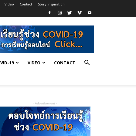
Video
Contact
Story Inspiration
VID-19
VIDEO
CONTACT
- Advertisement -