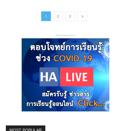
1
2
3
- Advertisement -
MOST POPULAR