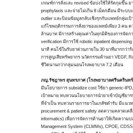
เกณฑ์การสั่งและ revised ข้อบ่งใช้ให้รัดกุมขึ้น ย
prophylaxis และจ่ายไม่เกิน 8 เม็ด/เดือน มีระบบเ
outlier และป้อนข้อมูลกลับเชิงรุกกับแพทย์กลุ่ม
แก้ไขพฤติกรรมการสั่งยาของแพทย์เพียง 3 คน คว
ล้านบาท มีการสร้างคุณค่าในทุกมิติของการจัดกา
verification มีการใช้ robotic inpatient dispe
นาที คนไข้ในรับยาด่วนภายใน 30 นาทีมากกว่าร
การสูญเสียทรัพยากร นวัตกรรมด้านยา VEGF, R
ชีวิตนานกว่ากลุ่มนอนโรงพยาบาล 7.2 เดือน
ภญ.รัชฎาพร สุนทรภาศ (โรงพยาบาลศรีนครินทร
มีนโยบายการ subsidize cost ใช้ยา generic-IPD
เป้าหมาย ทบทวนนโยบายการนำยาเข้าบัญชียารพ.
ที่จำเป็น ทบทวนรายการยาในเภสัชตำรับ มีแนวทางก
procurement & patient safety ลดความคลาดเ
informatics) เพื่อการจัดการด้านยาให้เกิดควา
Management System (CLMMs), CPOE, CDSS, E