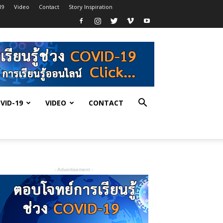
19
Video
Contact
Story Inspiration
VID-19
VIDEO
CONTACT
- Advertisement -