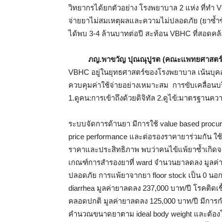
วิทยากรได้ยกตัวอย่าง โรงพยาบาล 2 แห่ง ที่ทำ
จ่ายยาไม่สมเหตุผลและความไม่ปลอดภัย (ยาซ้ำซ้
ได้พบ 3-4 ล้านบาทต่อปี สะท้อน VBHC ที่สอดค
ภญ.พาขวัญ ปุณณุปูรต (คณะแพทยศาสตร์โร
VBHC อยู่ในยุทธศาสตร์ของโรงพยาบาล เน้นบุคลา
ควบคุมค่าใช้จ่ายอย่างเหมาะสม การขับเคลื่อน
1.ดูคน:การเข้าถึงด้วยดิจิทัล 2.ดูไข้:มาตรฐานคว
ระบบจัดการด้านยา มีการใช้ value based proc
price performance และต่อรองราคายาร่วมกัน ใช้แ
ราคาและประสิทธิภาพ พบว่าคนไข้แพ้ยาซ้ำเกิดจากยา
เกณฑ์การสำรองยาที่ ward จำนวนยาลดลง มูลค่
ปลอดภัย การแพ้ยาจากยา floor stock เป็น 0 นอกจ
diarrhea มูลค่ายาลดลง 237,000 บาท/ปี โรคติดเ
คลอดปกติ มูลค่ายาลดลง 125,000 บาท/ปี มีการกำ
คำนวณขนาดยาตาม ideal body weight และต้องโท