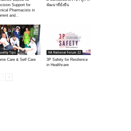
cision Support for
พัฒนาที่ยั่งยืน
inical Pharmacists in
rrent and...
uality Tips
HA National Forum 22
me Care & Self Care
3P Safety for Resilience
in Healthcare