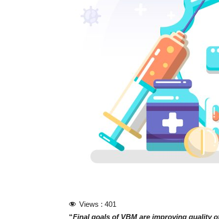
Views :
401
“
Final goals of VBM are improving quality 