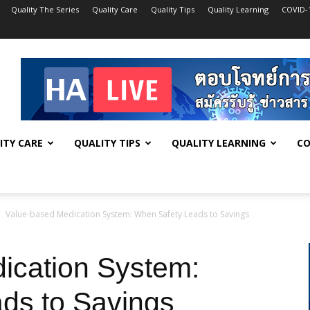
Quality The Series
Quality Care
Quality Tips
Quality Learning
COVID-
ITY CARE
QUALITY TIPS
QUALITY LEARNING
CO
Value-based Medication System: When Safety Leads to Savings
ication System:
ds to Savings