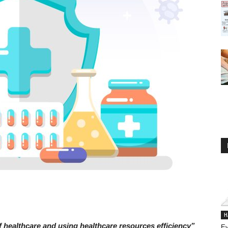
H
of healthcare and
using healthcare resources efficiency”
Ev