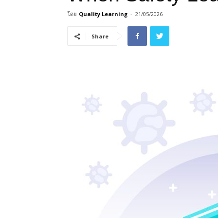
โดย
Quality Learning
-
21/05/2026
Share