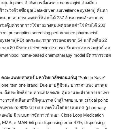
ากลุ่ม triptans จำกัดการสั่งเฉพาะ neurologist ต้องมียา
ฝ้าระวังด้วยข้อมูล(Data-driven surveillance system) ค้นหา
เป้าหมาย สามารถลดค่าใช้จ่ายได้ 237 ล้านบาทหลังจากการ
ามคุ้มค่าจากการใช้ยาอย่างสมเหตุผลลดค่าใช้จ่ายได้ 290
รยา prescription screening performance pharmacist
nsing system(IPD) ลดระยะเวลาการรอคอยจาก 54 นาทีเหลือ 22
้อยละ 80 มีระบบ telemedicine การเตรียมยาแบบรวมศูนย์ ลด
amathibodi home-based chemotherapy model อัตราการรอด
์ คณะแพทยศาสตร์ มหาวิทยาลัยขอนแก่น)
“Safe to Save”
, one item one brand, Due ยาปฏิชีวนะ ยาราคาแพง ยากลุ่ม
 ถึงประสิทธิภาพ ความปลอดภัย คุ้มค่าและมีรายการยาเท่า
ารคัดเลือกยาที่มีคุณภาพเข้าสู่โรงพยาบาล critical point:
คลื่อนทางยา>90% นำระบบเทคโนโลยีสารสนเทศ (pharmacy
มปลอดภัย มีระบบการจัดการด้านยา Close Loop Medication
MA, e-MAR ลด pre dispensing error 47%, dispensing