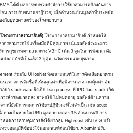
 VBMS ได้ดี ผลการทบทวนคำสั่งการใช้ยาสามารถป้องกันการ
อน การปรับขนาดยาผู้ป่วย) เมื่อคำนวณเป็นมูลค่าที่ประหยัด
ล้องกับยุทธศาสตร์ของโรงพยาบาล
งพยาบาลรามาธิบดี)
โรงพยาบาลรามาธิบดี กำหนดให้
กรสามารถใช้เครื่องมือที่มีคุณภาพ เน้นผลลัพธ์ระยะยาว
บริการสุขภาพตามแนวทาง VBHC เน้น 3 จุดในการพัฒนา คือ
ามปลอดภัยที่เป็นเลิศ 3.ดูคุ้ม: นวัตกรรมและสุขภาพ
urement ร่วมกับ UHosNet พัฒนาเกณฑ์ในการคัดเลือดยาตาม
นวทางการจัดซื้อที่เน้นคุณค่าเพื่อพิจารณาความคุ้มค่า คุ้ม
 stock ward จึงเกิด lean process ที่ IPD floor stock เกิด
าการสำรองยาลดลง ยาพอใช้ ไม่หมดอายุ ผลลัพธ์ด้านความ
ากนี้ยังมีการลดการใช้ยาปฏิชีวนะที่ไม่จำเป็น เช่น acute
ชื้อทางเดินหายใจ(URI) มูลค่ายาลดลง 3.5 ล้านบาท/ปี การ
หนดการควบคุมการสั่งใช้ยากลุ่ม High-cost เช่น IVIG ปรับ
รขออนุมัติข้อบ่งใช้นอกเกณฑ์ก่อนใช้ยา, Albumin ปรับ