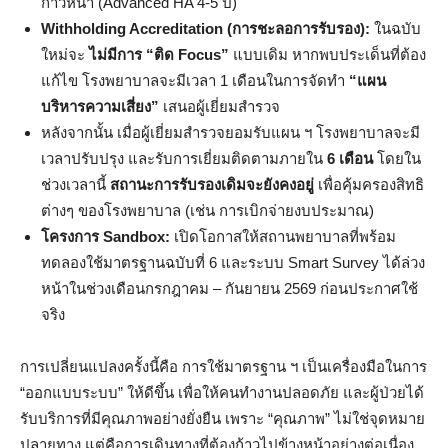
ก้าวหน้า (Advanced HA 4-5 ปี)
Withholding Accreditation (การชะลอการรับรอง):
ในฉบับ
ใหม่จะ
ไม่มีการ “ติด Focus”
แบบเดิม หากพบประเด็นที่ต้อง
แก้ไข โรงพยาบาลจะมีเวลา 1 เดือนในการจัดทำ
“แผน
บริหารความเสี่ยง”
เสนอผู้เยี่ยมสำรวจ
หลังจากนั้น เมื่อผู้เยี่ยมสำรวจยอมรับแผน ฯ โรงพยาบาลจะมี
เวลาปรับปรุง และรับการเยี่ยมติดตามภายใน
6 เดือน
โดยใน
ช่วงเวลานี้
สถานะการรับรองเดิมจะยังคงอยู่
เพื่อคุ้มครองสิทธิ
ต่างๆ ของโรงพยาบาล (เช่น การเบิกจ่ายงบประมาณ)
โครงการ Sandbox:
เปิดโอกาสให้สถานพยาบาลที่พร้อม
ทดลองใช้มาตรฐานฉบับที่ 6 และระบบ Smart Survey ได้ล่วง
หน้าในช่วงเดือนกรกฎาคม – กันยายน 2569 ก่อนประกาศใช้
จริง
การเปลี่ยนแปลงครั้งนี้คือ การใช้มาตรฐาน ฯ เป็นเครื่องมือในการ
“ออกแบบระบบ” ให้ดีขึ้น เพื่อให้คนทำงานปลอดภัย และผู้ป่วยได้
รับบริการที่มีคุณภาพอย่างยั่งยืน เพราะ “คุณภาพ” ไม่ใช่จุดหมาย
ปลายทาง แต่คือการเดินทางที่ต้องก้าวไปข้างหน้าอย่างต่อเนื่อง