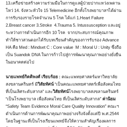
13.เครือข่ายสร้างความร่วมมือในการดูแลผู้ป่วยปากแหว่งเพดาน
โหว่ 14. จังหวะหัวใจ 15 Telemedicine อีกทั้งโรงพยาบาลฯได้ผ่าน
การรับรองรายโรคจำนวน 5 โรค ได้แก่ 1.Heart Failure
2.Breast cancer 3.Stroke 4.Trauma 5. Intussusception และอยู่
ระหว่างการดำเนินการอีก 10 โรค จากประสบการณ์คุณภาพ
ทำให้ชาวสวนดอกได้รับบทเรียนสำคัญของการรับรอง Advance
HA คือ Med : Mindset C : Core value M : Moral U : Unity ซึ่งถือ
เป็น Suandok DNA ในการก้าวไปสู่การพัฒนาคุณภาพอย่างยั่งยืน
ในอนาคตต่อไป
นายแพทย์กิตติพงศ์ เรียบร้อย :
คณะแพทยศาสตร์มหาวิทยาลัย
สงขลานครินทร์ มี
วิสัยทัศน์
“เป็นคณะแพทยศาสตร์เพื่อสังคมไทย
ที่เป็นเลิศระดับสากล” และ
วิสัยทัศน์
โรงพยาบาลสงขลานครินทร์
“เป็นโรงพยาบาล เพื่อสังคมไทย ที่เป็นเลิศระดับสากล”
ค่านิยม
“Safety Team Evidence Moral Care Quality Innovation” คณะฯ
ดำเนินการด้านการพัฒนาคุณภาพอย่างจริงจังตั้งแต่ปี พ.ศ.2544
โดยในฐานะที่เป็นโรงเรียนแพทย์จึงให้ความสำคัญเรื่องผลการ