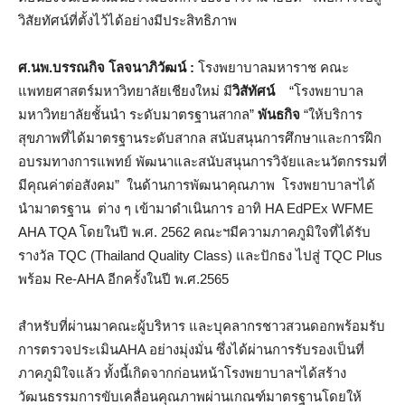
วิสัยทัศน์ที่ตั้งไว้ได้อย่างมีประสิทธิภาพ
ศ.นพ.บรรณกิจ โลจนาภิวัฒน์
:
โรงพยาบาลมหาราช คณะ
แพทยศาสตร์มหาวิทยาลัยเชียงใหม่ มี
วิสัทัศน์
“โรงพยาบาล
มหาวิทยาลัยชั้นนำ ระดับมาตรฐานสากล”
พันธกิจ
“ให้บริการ
สุขภาพที่ได้มาตรฐานระดับสากล สนับสนุนการศึกษาและการฝึก
อบรมทางการแพทย์ พัฒนาและสนับสนุนการวิจัยและนวัตกรรมที่
มีคุณค่าต่อสังคม” ในด้านการพัฒนาคุณภาพ โรงพยาบาลฯได้
นำมาตรฐาน ต่าง ๆ เข้ามาดำเนินการ อาทิ HA EdPEx WFME
AHA TQA โดยในปี พ.ศ. 2562 คณะฯมีความภาคภูมิใจที่ได้รับ
รางวัล TQC (Thailand Quality Class) และปักธง ไปสู่ TQC Plus
พร้อม Re-AHA อีกครั้งในปี พ.ศ.2565
สำหรับที่ผ่านมาคณะผู้บริหาร และบุคลากรชาวสวนดอกพร้อมรับ
การตรวจประเมินAHA อย่างมุ่งมั่น ซึ่งได้ผ่านการรับรองเป็นที่
ภาคภูมิใจแล้ว ทั้งนี้เกิดจากก่อนหน้าโรงพยาบาลฯได้สร้าง
วัฒนธรรมการขับเคลื่อนคุณภาพผ่านเกณฑ์มาตรฐานโดยให้