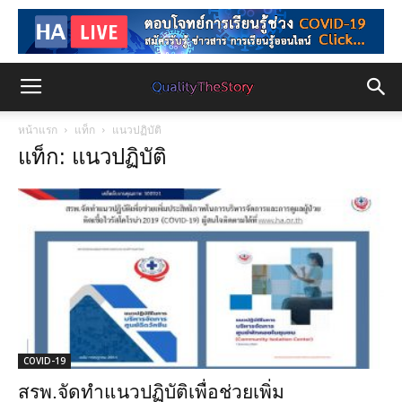
หน้าแรก
แท็ก
แนวปฏิบัติ
แท็ก: แนวปฏิบัติ
COVID-19
สรพ.จัดทำแนวปฏิบัติเพื่อช่วยเพิ่ม