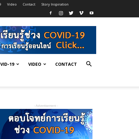
9
Video
Contact
Story Inspiration
VID-19
VIDEO
CONTACT
- Advertisement -