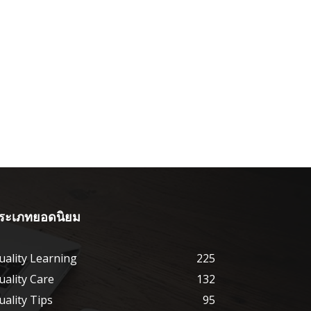
ระเภทยอดนิยม
uality Learning
225
uality Care
132
uality Tips
95