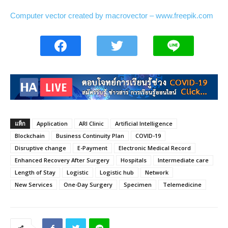
Computer vector created by macrovector – www.freepik.com
แท็ก
Application
ARI Clinic
Artificial Intelligence
Blockchain
Business Continuity Plan
COVID-19
Disruptive change
E-Payment
Electronic Medical Record
Enhanced Recovery After Surgery
Hospitals
Intermediate care
Length of Stay
Logistic
Logistic hub
Network
New Services
One-Day Surgery
Specimen
Telemedicine