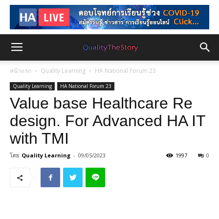
หน้าแรก
Quality Learning
HA National Forum 23
Quality Learning
HA National Forum 23
Value base Healthcare Re
design. For Advanced HA IT
with TMI
โดย
Quality Learning
-
09/05/2023
1997
0