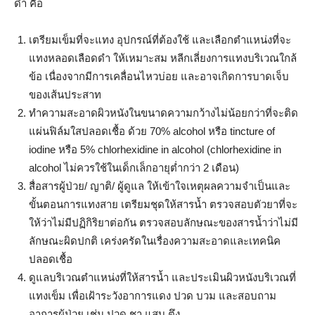
ดำ คือ
เตรียมเข็มที่จะแทง อุปกรณ์ที่ต้องใช้ และเลือกตำแหน่งที่จะ
แทงหลอดเลือดดำ ให้เหมาะสม หลีกเลี่ยงการแทงบริเวณใกล้
ข้อ เนื่องจากมีการเคลื่อนไหวบ่อย และอาจเกิดการบาดเจ็บ
ของเส้นประสาท
ทำความสะอาดผิวหนังในขนาดความกว้างไม่น้อยกว่าที่จะติด
แผ่นฟิล์มใสปลอดเชื้อ ด้วย 70% alcohol หรือ tincture of
iodine หรือ 5% chlorhexidine in alcohol (chlorhexidine in
alcohol ไม่ควรใช้ในเด็กเล็กอายุต่ำกว่า 2 เดือน)
สื่อสารผู้ป่วย/ ญาติ/ ผู้ดูแล ให้เข้าใจเหตุผลความจำเป็นและ
ขั้นตอนการแทงสาย เตรียมชุดให้สารน้ำ ตรวจสอบตัวยาที่จะ
ให้ว่าไม่มีปฏิกิริยาต่อกัน ตรวจสอบลักษณะของสารน้ำว่าไม่มี
ลักษณะผิดปกติ เคร่งครัดในเรื่องความสะอาดและเทคนิค
ปลอดเชื้อ
ดูแลบริเวณตำแหน่งที่ให้สารน้ำ และประเมินผิวหนังบริเวณที่
แทงเข็ม เพื่อเฝ้าระวังอาการแดง ปวด บวม และสอบถาม
อาการผู้ป่วย เช่น ปวด ชา แสบ ตึง