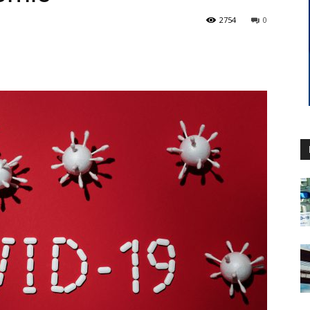
2754
0