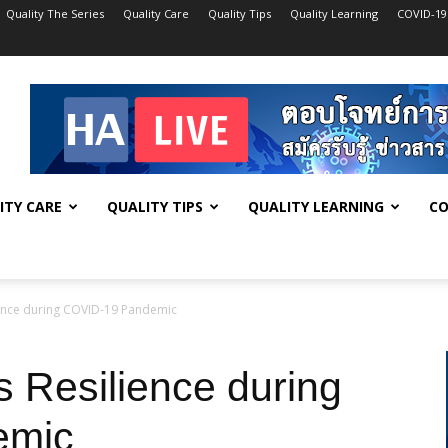
Quality The Series
Quality Care
Quality Tips
Quality Learning
COVID-19
ITY CARE
QUALITY TIPS
QUALITY LEARNING
CO
ience during COVID-19 Pandemic
 Resilience during
emic