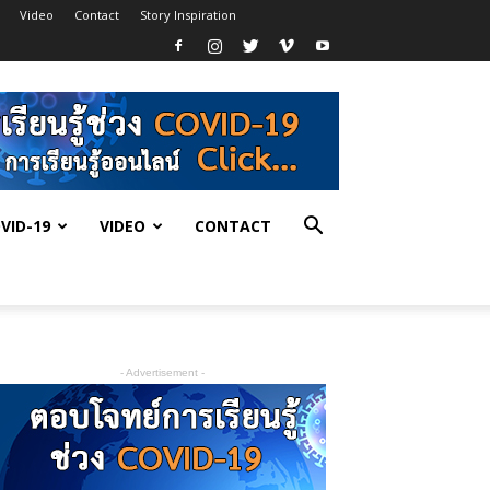
Video
Contact
Story Inspiration
VID-19
VIDEO
CONTACT
- Advertisement -