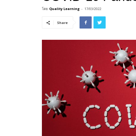
โดย
Quality Learning
-
17/03/2022
Share