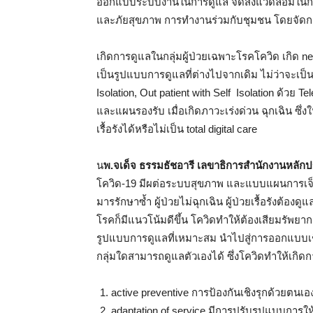
ออกแบบระบบงานในการดูแล จัดสิ่งแวดล้อมในการด
และภัยสุขภาพ การทำงานร่วมกับชุมชน โดยจัดกร
เกิดการดูแลในกลุ่มผู้ป่วยเฉพาะโรคโควิด เกิด n
เป็นรูปแบบการดูแลที่ต่างไปจากเดิม ไม่ว่าจะเ
Isolation, Out patient with Self Isolation ด้วย T
และแผนรองรับ เมื่อเกิดภาวะเร่งด่วน ฉุกเฉิน ซึ่
เรื้อรังได้หรือไม่เป็น total digital care
น
พ.จเด็จ ธรรมธัชอารี เลขาธิการสำนักงานหลัก
โควิด-19 มีผต่อระบบสุขภาพ และแบบแผนการเจ็บป่
มารรักษาซ้ำ ผู้ป่วยไม่ฉุกเฉิน ผู้ป่วยเรื้อรังต้
โรคก็มีแนวโน้มดีขึ้น โควิดทำให้ต้องเสียมรัพยา
รูปแบบการดูแลที่เหมาะสม นำไปสู่การออกแบบเช
กลุ่มใดสามารถดูแลตัวเองได้ ซึ่งโควิดทำให้เกิด
active preventive การป้องกันเชิงรุกด้วยตนเ
adaptation of service มีการปรับรูปแบบการใ