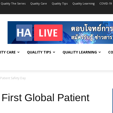
Quality The Series
Quality Care
Quality Tips
Quality Learning
COVID-19
ITY CARE
QUALITY TIPS
QUALITY LEARNING
CO
 Patient Safety Day
First Global Patient