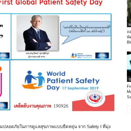
H
ถอ
พั
Bl
Q
Fr
Mo
Sa
ามปลอดภัยในการดูแลสุขภาพแบบยืดหยุ่น จาก Safety I ที่มุ่ง