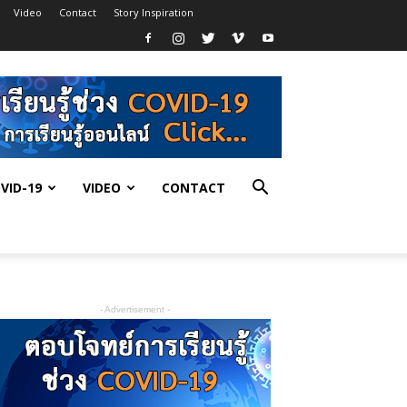
Video
Contact
Story Inspiration
VID-19
VIDEO
CONTACT
- Advertisement -