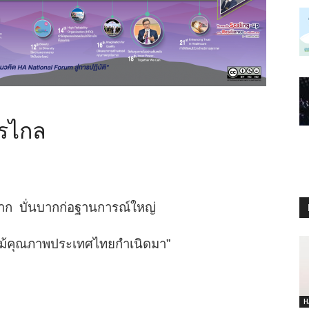
ารไกล
ราก
บั่นบากก่อฐานการณ์ใหญ่
 ต้นไม้คุณภาพประเทศไทยกำเนิดมา”
H