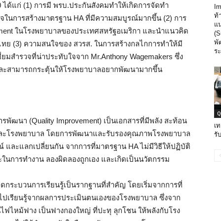
 ได้แก่ (1) การมี พรบ.ประกันสังคมทำให้เกิดการจัดทำ
Im
ท้
ในการสร้างมาตรฐาน HA ที่มีความสมบูรณ์มากขึ้น (2) การ
แน
ement ในโรงพยาบาลของประเทศสหรัฐอเมริกา และนำแนวคิด
(S
พ
ย (3) ความสนใจของ สวรส. ในการสร้างกลไกการทำให้มี
ระ
ี่ยมสำรวจที่น่าประทับใจจาก Mr.Anthony Wagemakers ซึ่ง
ิ และสามารถกระตุ้นให้โรงพยาบาลอยากพัฒนามากขึ้น
Q
พัฒนา (Quality Improvement) เป็นเอกสารที่มีพลัง สะท้อน
เท
ากร และโรงพยาบาล โดยการพัฒนาและรับรองคุณภาพโรงพยาบาล
รั
 และแลกเปลี่ยนกัน จากการที่มาตรฐาน HA ไม่มีวิธีให้ปฏิบัติ
ะในการทำงาน ลองผิดลองถูกเอง และเกิดเป็นนวัตกรรม
ิดกระบวนการเรียนรู้เป็นรากฐานที่สำคัญ โดยเริ่มจากการที่
าไปเรียนรู้จากผลการประเมินตนเองของโรงพยาบาล ซึ่งจาก
นไฟไหม้ฟาง เป็นฟางกองใหญ่ ที่ปะทุ ลุกโชน ให้พลังกับโรง