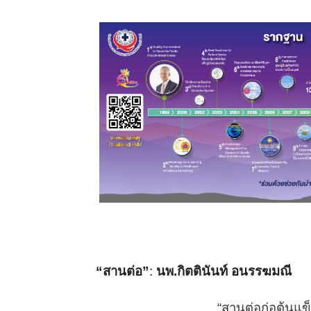
“สานต่อ”
:
นพ.กิตตินันท์ อนรรฆมณี
“
สานต่อก่อต้นแข็