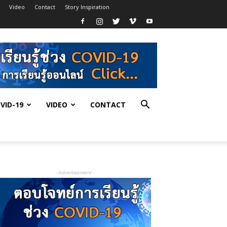
Video
Contact
Story Inspiration
VID-19
VIDEO
CONTACT
- Advertisement -