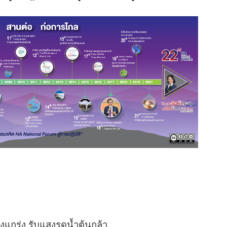
งแกร่ง รับแสงรดนํ้าต้นกล้า