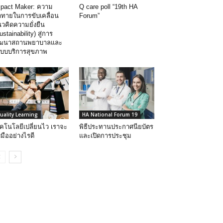
pact Maker: ความ
Q care poll “19th HA
าทายในการขับเคลื่อน
Forum”
วคิดความยั่งยืน
ustainability) สู่การ
ัฒนาสถานพยาบาลและ
บบบริการสุขภาพ
uality Learning
HA National Forum 19
คโนโลยีเปลี่ยนไว เราจะ
พิธีประทานประกาศนียบัตร
บมืออย่างไรดี
และเปิดการประชุม