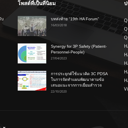
โพสต์ที่เป็นที่นิยม
ป
รับ
บทส่งท้าย “19th HA Forum”
Q
16/03/2018
Q
Q
H
Synergy for 3P Safety (Patient-
Personnel-People)
H
27/04/2023
H
H
การประยุกต์ใช้แนวคิด 3C PDSA
ในการจัดทำแผนพัฒนาตามข้อ
H
เสนอแนะจากการเยี่ยมสำรวจ
V
22/10/2020