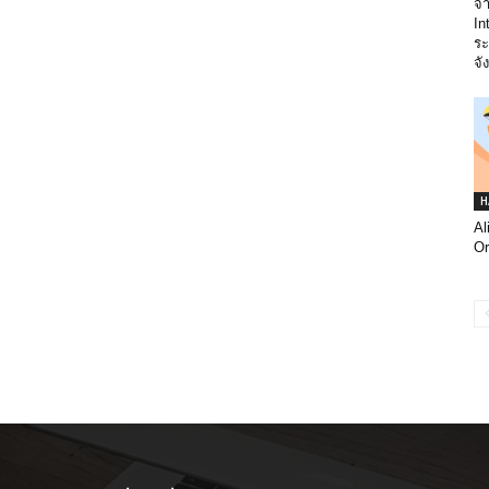
จา
In
ระ
จั
H
Al
Or