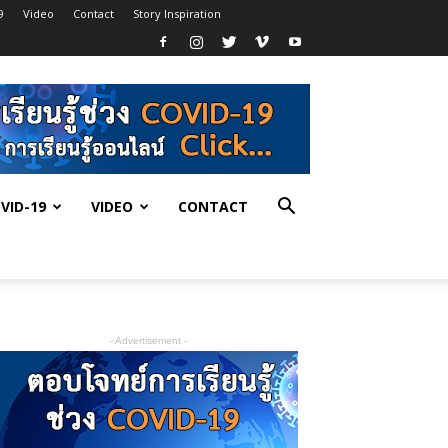
9
Video
Contact
Story Inspiration
VID-19
VIDEO
CONTACT
- Advertisement -