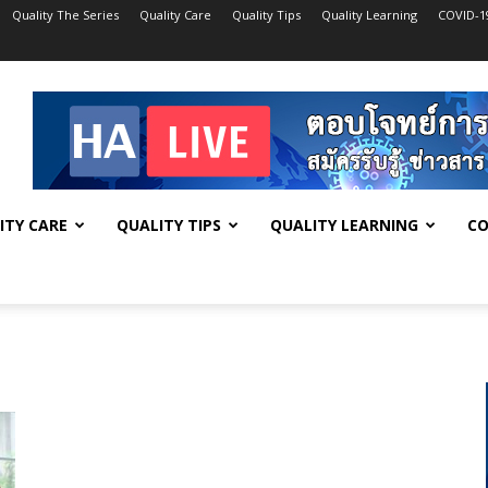
Quality The Series
Quality Care
Quality Tips
Quality Learning
COVID-1
ITY CARE
QUALITY TIPS
QUALITY LEARNING
CO