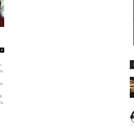
0
ก
คน
หน
ร
ุข
ัน