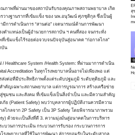
EP
ุณภาพที่ผ่านมาของสถาบันรับรองคุณภาพสถานพยาบาล เกิด
สุ
วางฐานรากที่เข้มแข็ง ของ นพ.อนุวัฒน์ ศุภชุติกุล ซึ่งเป็นผู้
In
me
อมามีการดำเนินการ “สานต่อ” เจตนารมณ์ด้านการพัฒนา
งตำแหน่งเป็นผู้อำนวยการสถาบัน ฯ คนที่สอง จนกระทั่ง
่เข้มแข็งไร้รอยต่อจวบจนปัจจุบันสู่อนาคต “ก่อกาลไกล”
าบัน
Q
tal / Healthcare System /Health System: ที่ผ่านมาการดำเนิน
Ne
al Accreditation ในทุกโรงพยาบาลนั้นอาจไม่เพียงพอ แต่
Ho
ต่อที่มีประสิทธิภาพตั้งแต่ระดับปฐมภูมิ ระดับทุติยภูมิ และ
ห้ความสำคัญเฉพาะสถานพยาบาล แต่การบูรณาการ สร้างเครือข่าย
่ชุมชน และสังคม ที่เข้มแข็งเป็นสิ่งจำเป็น และมีความสำคัญ
อดภัย (Patient Safety) พบว่าบุคลากรผู้ปฏิบัติงานควรมีความ
องกาลไกลจาก 2P Safety เป็น 3P Safety โดยพิจารณาภาพรวม
ด้วยจะเป็นสิ่งที่ดี 3. ความมุ่งมั่นสู่อนาคตในการบริหาร
ทั้งกระบวนการประเมิน กระบวนการรับรอง กระบวนการการ
พโรงพยาบาลที่ใช้ในการพัฒนา สู่การยอมรับในระดับสากล