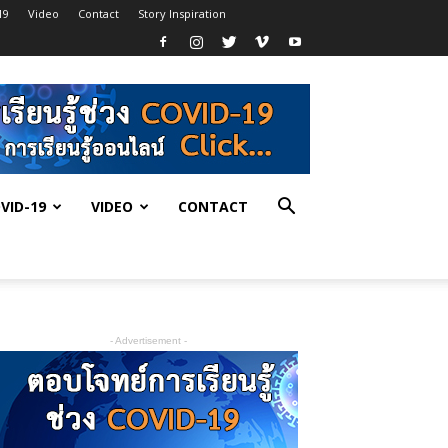
19
Video
Contact
Story Inspiration
VID-19
VIDEO
CONTACT
- Advertisement -