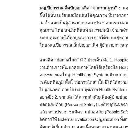
พญ.ปิยวรรณ ลิ้มปัญญาเลิศ “จากรากฐาน”
งานค
ขึ้นได้นั้น เปรียบเสมือนต้นไม้คุณภาพ ที่มาจากการ
ก่อตั้ง และเป็นผู้อำนวยการสถาบัน ฯ คนแรก ต่
คุณภาพ โดย นพ.กิตตินันท์ อนรรฆมณี เข้ามาดำร
ระบบคุณภาพได้ถูกบูรณาการภายใต้ระบบสุขภาพที
โดย พญ.ปิยวรรณ ลิ้มปัญญาเลิศ ผู้อำนวยการสถ
แนวคิด “ก่อกาลไกล”
มี 3 ประเด็น คือ 1. Hospi
งานด้านการพัฒนาคุณภาพโดยใช้เครื่องมือ Hospit
ควรขยายผลไปสู่ Healthcare System มีระบบการส่ง
ระดับตติยภูมิ ทั้งนี้ “ก่อกาลไกล” นั้น มิได้ใ
ไปสู่อนาคต ภายใต้ระบบสุขภาพ Health System สู
อย่างยิ่ง 2. จากเดิมให้ความสำคัญเพียงผู้ป่วยปล
ปลอดภัยด้วย (Personal Safety) แต่ปัจจุบันม
แล้ว หากประชาชนมีความปลอดภัย (People Safety) 
จัดการให้ External Evaluation Organization 
พัฒนาผู้เยี่ยมสำรวจ และเนื้อหามาตรฐานคุณภา