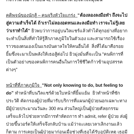
คติพจน์ของนักสู้ – คนจริงหัวใจแกร่ง
“ต้องลองลงมือทำ ถึงจะไป
สู่ความสำเร็จได้ ถ้าเราไม่ลองอดทนและลงมือทำ เราจะไม่รู้เลย
ว่าเราทำได้”
ยิวพบว่าการอยู่บนวิลแชร์แล้วทำได้ทุกอย่างที่อยาก
จะทำเป็นสิ่งที่ทำให้รู้สึกภาคภูมิใจในตัวเอง และสามารถใช้เรื่อง
ราวของตนเองเป็นแรงบันดาลใจให้คนอื่นได้ สิ่งที่ได้มาคือรอย
ยิ้มซึ่งจะมาเป็นพลังให้เธอสู้ต่อไป ยิวมุ่งมั่นที่จะเป็น “คนพิการที่
เป็นตัวอย่างของคนพิการคนอื่นในการใช้ชีวิตก้าวข้ามอุปสรรค
ต่างๆ”
หน้าที่ที่ภาคภูมิใจ
“Not only knowing to do, but feeling to
do”
ทำหน้าที่บนวีลแชร์ด้วยใบหน้าที่ยิ้มแย้ม ยิวทำหน้าที่ซัก
ประวัติ คัดกรองผู้ป่วยที่มารับบริการที่แผนกผู้ป่วยนอกเฉพาะทาง
มีผู้ป่วยประมาณวันละ 300 คน ส่วนใหญ่เป็นผู้ป่วยศัลยกรรม
เสร็จแล้วไปช่วยหากมีการทำหัตถการ ทำ admit, refer ผู้ป่วย ส่งผู้
ป่วยขึ้นวอร์ดให้เสร็จจึงกลับบ้าน แม้ว่าจะเลยเวลาเลิกงานแล้ว
ก็ตาม การเคยเป็นผู้ป่วยมาก่อนเมื่อช่วงที่เธอได้รับอุบัติเหตุ เธอมี