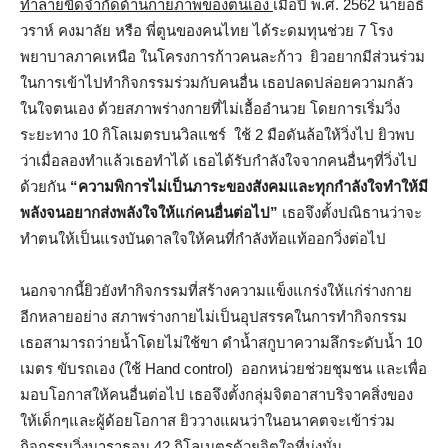
ทำลายขีดจำกัดด้านกายภาพของตนเอง
เมื่อปี พ.ศ. 2562 นายอธิ
วราห์ คงมาลัย หรือ พี่ตูนของคนไทย ได้ระดมทุนช่วย 7 โรง
พยาบาลภาคเหนือ ในโครงการก้าวคนละก้าว ยิวอยากมีส่วนร่วม
ในการเข้าไปทำกิจกรรมร่วมกับคนอื่น เธอปลดปล่อยความกลัว
ในใจตนเอง ด้วยสภาพร่างกายที่ไม่เอื้ออำนวย โดยการเริ่มวิ่ง
ระยะทาง 10 กิโลเมตรบนวิลแชร์ ใช้ 2 มือดันล้อให้วิ่งไป ยิวพบ
ว่าเมื่อลองทำแล้วเธอทำได้ เธอได้รับกำลังใจจากคนอื่นๆที่วิ่งไป
ด้วยกัน
“ความพิการไม่เป็นภาระของสังคมและทุกกำลังใจทำให้มี
พลังจนอยากส่งพลังใจให้แก่คนอื่นต่อไป”
เธอจึงตั้งปณิธานว่าจะ
ทำตนให้เป็นแรงบันดาลใจให้คนที่กำลังท้อแท้ออกวิ่งต่อไป
นอกจากนี้ยิวยังทำกิจกรรมที่สร้างความแข็งแกร่งให้แก่ร่างกาย
อีกหลายอย่าง สภาพร่างกายไม่เป็นอุปสรรคในการทำกิจกรรม
เธอสามารถว่ายน้ำโดยไม่ใช้ขา ดำน้ำสกูบาความลึกระดับน้ำ 10
เมตร ขับรถเอง (ใช้ Hand control) ออกหน่วยช่วยชุมชน และเพื่อ
มอบโอกาสให้คนอื่นต่อไป เธอจึงตั้งกลุ่มจิตอาสาบริจาคสิ่งของ
ให้เด็กๆและผู้ด้อยโอกาส ยิววางแผนว่าในอนาคตจะเข้าร่วม
กิจกรรมวิ่งมาราธอน 42 กิโลเมตรด้วยจิตใจที่มุ่งมั่น