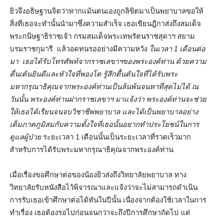
ยิวจึงอธิษฐานจิตว่าหากแม้นตนเองถูกลิขิตมาเป็นพยาบาลขอให้
สิ่งที่เธอจะทำนั้นนำมาซึ่งความสำเร็จ เธอเขียนฎีกาส่งถึงสมเด็จ
พระกนิษฐาธิราชเจ้า กรมสมเด็จพระเทพรัตนราชสุดาฯ สยาม
บรมราชกุมารี แล้วอดทนรออย่างมีความหวัง
ในเวลา
1 เดือนต่อ
มา เธอได้รับโทรศัพท์จากราชเลขาฯของพระองค์ท่าน ด้วยความ
ตื่นเต้นยินดีและหัวใจที่พองโต รู้สึกตื้นตันใจที่ได้รับพระ
มหากรุณาธิคุณจากพระองค์ท่านเป็นล้นพ้นจนหาที่สุดไม่ได้ ณ
วันนั้น พระองค์ท่านฝากราชเลขาฯ มาแจ้งว่า พระองค์ท่านจะช่วย
ให้เธอได้เรียนจนจบวิชาชีพพยาบาล และได้เป็นพยาบาลอย่าง
เต็มภาคภูมิสมกับความตั้งใจที่เธอนั้นอยากทำประโยชน์ในการ
ดูแลผู้ป่วย
ระยะเวลา 1 เดือนนั้นเป็นระยะเวลาที่รวดเร็วมาก
สำหรับการได้รับพระมหากรุณาธิคุณจากพระองค์ท่าน
เมื่อเรื่องขอศึกษาต่อของน้องยิวส่งถึงวิทยาลัยพยาบาล ทาง
วิทยาลัยรับหนังสือไว้พิจารณาและแจ้งว่าจะไม่สามารถดำเนิน
การรับเธอเข้าศึกษาต่อได้ทันในปีนั้น เนื่องจากต้องใช้เวลาในการ
ทำเรื่อง เธอต้องรอไปก่อนจนกว่าจะถึงปีการศึกษาถัดไป แต่