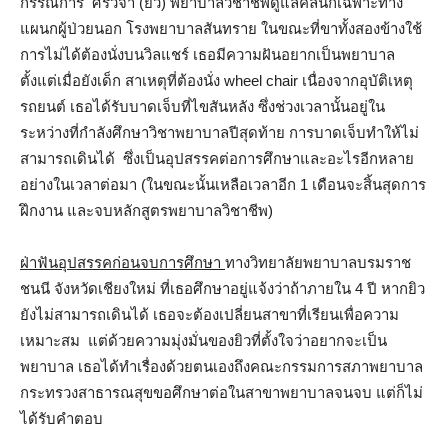
กรรณิการ์ ศรีวิจา (ยิว) พยาบาลวิชาชีพดูแลคลินิกเฉพาะทาง
แผนกผู้ป่วยนอก โรงพยาบาลสันทราย ในขณะที่ขาทั้งสองข้างใช้
การไม่ได้ต้องนั่งบนวิลแชร์ เธอมีความฝันอยากเป็นพยาบาล
ตั้งแต่เมื่อยังเด็ก สาเหตุที่ต้องนั่ง wheel chair เนื่องจากอุบัติเหตุ
รถยนต์ เธอได้รับบาดเจ็บที่ไขสันหลัง ซึ่งช่วงเวลานั้นอยู่ใน
ระหว่างที่กำลังศึกษาวิชาพยาบาลปีสุดท้าย การบาดเจ็บทำให้ไม่
สามารถเดินได้ ซึ่งเป็นอุปสรรคต่อการศึกษาและอะไรอีกหลาย
อย่างในเวลาต่อมา (ในขณะนั้นเหลือเวลาอีก 1 เดือนจะสิ้นสุดการ
ฝึกงาน และจบหลักสูตรพยาบาลวิชาชีพ)
ฝ่าฟันอุปสรรคก่อนจบการศึกษา
ทางวิทยาลัยพยาบาลบรมราช
ชนนี จังหวัดเชียงใหม่ ที่เธอศึกษาอยู่แจ้งว่าถ้าภายใน 4 ปี หากยิว
ยังไม่สามารถเดินได้ เธอจะต้องเปลี่ยนสาขาที่เรียนเพื่อความ
เหมาะสม แต่ด้วยความมุ่งมั่นของยิวที่ตั้งใจว่าอยากจะเป็น
พยาบาล เธอได้ทำเรื่องด้วยตนเองถึงคณะกรรมการสภาพยาบาล
กระทรวงสาธารณสุขขอศึกษาต่อในสาขาพยาบาลจนจบ แต่ก็ไม่
ได้รับคำตอบ