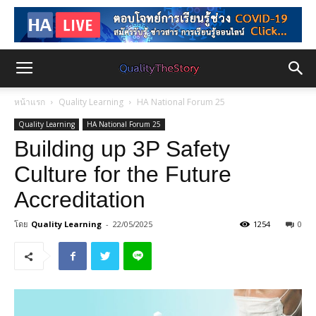
หน้าแรก
Quality Learning
HA National Forum 25
Quality Learning
HA National Forum 25
Building up 3P Safety
Culture for the Future
Accreditation
โดย
Quality Learning
-
22/05/2025
1254
0