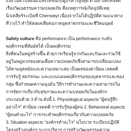
และไม่ดี เปลี่ยนแปลงได้ขึ้นกับผู้บริหารสูงสุด ตัวอย่างที่เห็นชัด
เรื่องวัฒนธรรมความปลอดภัย คือเหตุการณ์เกิดอุบัติเหตุ
นิวเคลียร์ระเบิดที่ Chernobyl เนื่องจากไม่ได้ปฏิบัติตามแนวทาง
ที่วางไว้ ทำให้ส่งผลเสียต่อภาคอุตสาหกรรมและชีวิตมนุษย์
Safety culture
คือ performance เป็น performance ระดับ
พฤติกรรมที่สัมผัสได้ เป็นพฤติกรรม
สิ่งที่คนในหมู่สร้างขึ้น ด้วยการเรียนรู้จากกันและกันและร่วมใช้
อยู่ในหมู่พวกของตนเพื่อความปลอดภัยซึ่งสามารถเปลี่ยนแปลง
ได้ตามยุคสมัยและความเหมาะสม เป็นผลของค่านิยม เจตคติ
การรับรู้ สมรรถนะ และแบบแผนพฤติกรรมของบุคลากรและของ
กลุ่ม ซึ่งกำหนดความมุ่งมั่น วิถีการทำงานและความสามารถใน
การจัดการเกี่ยวกับสุขภาพและความปลอดภัยในองค์กร
ประกอบด้วย 3 ด้าน ดังนี้ 1. Physiological aspects “ผู้คนรู้สึก
อย่างไร” ค่านิยม เจตคติ การรับรู้ของผู้คน 2. Behavioral aspects
“ผู้คนทำอะไร” การกระทำพฤติกรรมเกี่ยวกับความปลอดภัย
3. Situation aspects “องค์กรทำอะไร” นโยบาย ระเบียบปฏิบัติ
โครงสร้างองค์กร ระบบบริหาร การสร้างวัฒนธรรมความ