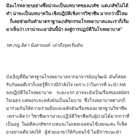
มีอะไรหลายๆอย่างซึ่งน่าจะเป็นบทบาทของเภสัช แต่เภสัชไม่ได้
ทำ น่าจะเป็นบทบาทใน เชิงปฎิบัติเชิงการวิชาชีพ มากกว่านี้ไหม
ก็เลยช่วยกันทำมาตราฐานเภสัชกรรมโรงพยาบาลและเราก็เริ่ม
มาเห็นว่า เราน่าจะเอาอันนี้นำ ลงสู่การปฏบัติในโรงพยาบาล”
รศ.ภญ.ธิดา นิงสานนท์ เล่าถึงจุดเริ่มต้น
บังเอิญที่มีมาตรฐานโรงพยาบาลจากอาจารย์อนุวัฒน์ มันก็สอด
รับกันพอดีเราก็เลยรู้สึกว่ามีกำลังใจ เพราะว่าในการที่ จะนำ HA
ลงปฏิบัติในโรงพยาบาล ระยะแรก อาจจะยังเป็นเรื่องของสมัคร
ใจเฉยๆ เเต่พอระยะหลังมันเป็นนโยบาย ซึ่งโรงพยาบาลต่างๆก็
มาร่วมกันให้ความร่วมมือและผลักดันเรื่องของมาตรฐานวิชาชีพ
เพราะคิดว่า วิชาชีพเราน่าจะปฏิบัติวิชาชีพกับผู้ป่วยได้มากกว่าที่
เป็นอยู่ ในอดีตเภสัชกร แทบจะไม่เคยเจอคนไข้เลยนะคะ ก็เช็ค
ยาอย่างเดียวส่งให้ ผู้ช่วยเอายาให้กับคนไข้ ไม่มีการเเนะนำ