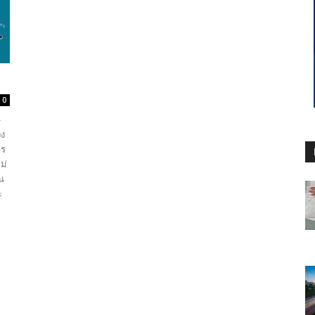
0
-
งง
าร
ม่
็น
ะ