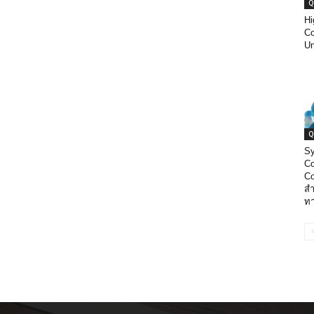
Q
Hi
Co
Un
Q
Sy
Co
Co
สำ
ท