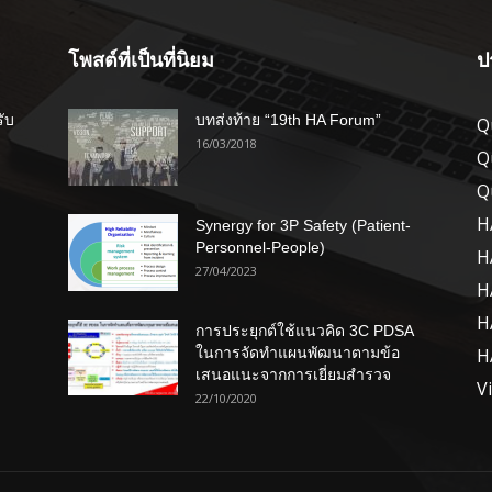
โพสต์ที่เป็นที่นิยม
ป
รับ
บทส่งท้าย “19th HA Forum”
Q
16/03/2018
Q
Q
H
Synergy for 3P Safety (Patient-
Personnel-People)
H
27/04/2023
H
H
การประยุกต์ใช้แนวคิด 3C PDSA
ในการจัดทำแผนพัฒนาตามข้อ
H
เสนอแนะจากการเยี่ยมสำรวจ
V
22/10/2020