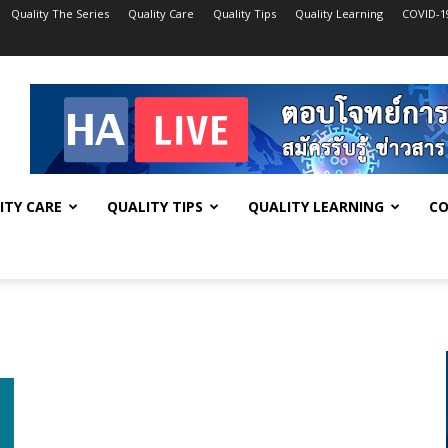
Quality The Series
Quality Care
Quality Tips
Quality Learning
COVID-1
ITY CARE
QUALITY TIPS
QUALITY LEARNING
CO