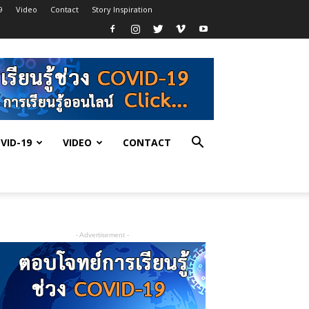
9
Video
Contact
Story Inspiration
VID-19
VIDEO
CONTACT
- Advertisement -