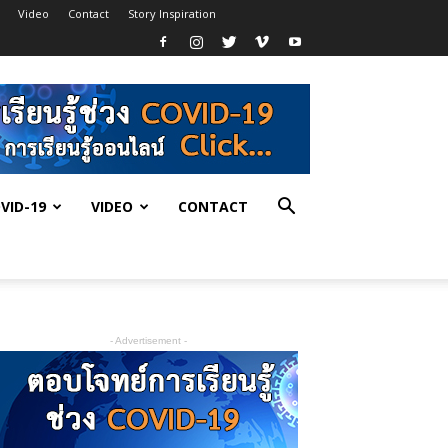
Video
Contact
Story Inspiration
VID-19
VIDEO
CONTACT
- Advertisement -