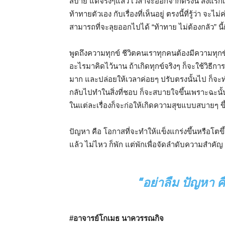
สบาย แต่จริงๆแล้ว เวลาจะออกจากตรงนี้ สิ่งแรกเล
ท้าทายตัวเอง กับเรื่องที่เห็นอยู่ ตรงนี้ที่รู้ว่า 
สามารถที่จะลุยออกไปได้ “ท้าทาย ไม่ต้องกลัว” นี้
พูดถึงความทุกข์ ชีวิตคนเราทุกคนต้องมีความทุกข์ แต
อะไรมาคิดไว้นาน ถ้าเกิดทุกข์จริงๆ ก็จะใช้วิธีก
มาก และปล่อยให้เวลาค่อยๆ ปรับตรงนั้นไป ก็จะทำใ
กลับไปทำในสิ่งที่ชอบ ก็จะสบายใจขึ้นเพราะฉะนั้
ในแต่ละเรื่องก็จะก่อให้เกิดความสุขแบบสบายๆ ข
ปัญหา คือ โอกาสที่จะทำให้แข็งแกร่งขึ้นหรือโตขึ้
แล้ว ไม่ไหว ก็พัก แต่พักเพื่อจัดลำดับความสำคัญ ว
“อย่าลืม ปัญหา คื
#
อาจารย์โกเมธ นาควรรณกิจ