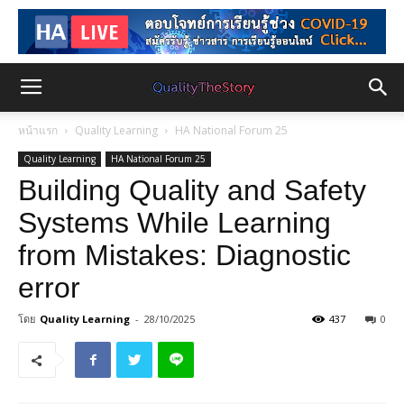
หน้าแรก
Quality Learning
HA National Forum 25
Quality Learning
HA National Forum 25
Building Quality and Safety
Systems While Learning
from Mistakes: Diagnostic
error
โดย
Quality Learning
-
28/10/2025
437
0