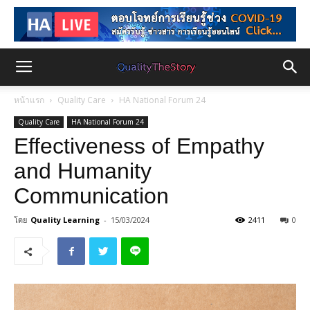
หน้าแรก
Quality Care
HA National Forum 24
Quality Care
HA National Forum 24
Effectiveness of Empathy
and Humanity
Communication
โดย
Quality Learning
-
15/03/2024
2411
0