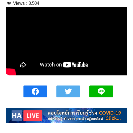
Views :
3,504