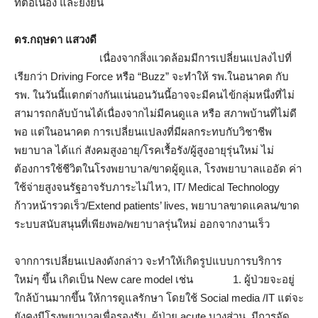
ที่ต่อเนื่อง และยั่งยืน
ดร.กฤษดา แสวงดี
เนื่องจากสิ่งแวดล้อมมีการเปลี่ยนแปลงไปที่
เรียกว่า Driving Force หรือ “Buzz” จะทำให้ รพ.ในอนาคต กับ
รพ. ในวันนี้แตกต่างกันแน่นอนวันนี้อาจจะมีคนไข้กลุ่มหนึ่งที่ไม่
สามารถกลับบ้านได้เนื่องจากไม่มีคนดูแล หรือ สภาพบ้านที่ไม่ดี
พอ แต่ในอนาคต การเปลี่ยนแปลงที่มีผลกระทบกับวิชาชีพ
พยาบาล ได้แก่ สังคมสูงอายุ/โรคเรื้อรัง/ผู้สูงอายุรุ่นใหม่ ไม่
ต้องการใช้ชีวิตในโรงพยาบาล/ขาดผู้ดูแล, โรงพยาบาลแออัด ค่า
ใช้จ่ายสูงจนรัฐอาจรับภาระไม่ไหว, IT/ Medical Technology
ก้าวหน้ารวดเร็ว/Extend patients’ lives, พยาบาลขาดแคลน/ขาด
ระบบสนับสนุนที่เพียงพอ/พยาบาลรุ่นใหม่ ออกจากงานเร็ว
จากการเปลี่ยนแปลงดังกล่าว จะทำให้เกิดรูปแบบการบริการ
ใหม่ๆ ขึ้น เกิดเป็น New care model เช่น 1. ผู้ป่วยจะอยู่
ใกล้บ้านมากขึ้น ให้การดูแลรักษา โดยใช้ Social media /IT แต่จะ
ยังคงมีโรงพยาบาลเพื่อรองรับ ผู้ป่วย acute บางส่วน, มีการจัด