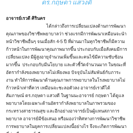
ดร.กฤษดา แสวงดี
อาจารย์เรวดี ศิรินคร
ได้กล่าวถึงการเปลี่ยนแปลงด้านการพัฒนา
คุณภาพของวิชาชีพพยาบาลว่า ช่วงแรกมีการพัฒนาเหมือนจะนำ
หน้าวิชาชีพอื่นๆ จนเมื่อสัก 4-5 ปี ที่ผ่านมาในทุกวิชาชีพก็มีความ
ก้าวหน้าในการพัฒนาคุณภาพมากขึ้น ประกอบกับเมื่อสังคมมีการ
เปลี่ยนแปลง มีผู้สูงอายุจำนวนเพิ่มขึ้นและคนไข้มีความซับซ้อน
มากขึ้น ประกอบกับมีนโยบาย และตัวชี้วัดจำนวนมาก ในขณะที่
อัตรากำลังของพยาบาลไม่เพียงพอ ปัจจุบันไม่สัมพันธ์กับภาระ
งาน ทำให้การพัฒนาด้านคุณภาพการพยาบาลในโรงพยาบาลไม่
ก้าวหน้าเท่าที่ควร เหมือนจะชะลอตัวลง อาจารย์เรวดีได้
สัมภาษณ์ ดร.กฤษดา แสวงดี ในฐานนะอาจารย์ กฤษดา ได้ดูแล
พยาบาลโดยเฉพาะด้านอัตรากำลังพยาบาลในภาพรวมของ
กระทรวงสาธารณสุข และอีกอย่างอาจารย์เป็นผู้แทนสภาการ
พยาบาล อาจารย์มีข้อเสนอ หรือมองว่าทิศทางการพัฒนาวิชาชีพ
การพยาบาลในยุคการเปลี่ยนแปลงนี้อย่างไร จึงจะเกิดการพัฒนา