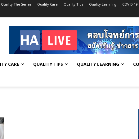
Quality The Series
Quality Care
Quality Tips
Quality Learning
COVID-19
ITY CARE
QUALITY TIPS
QUALITY LEARNING
CO