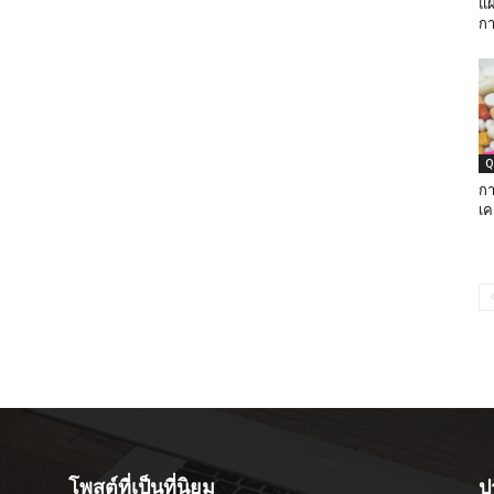
แ
กา
Q
กา
เค
โพสต์ที่เป็นที่นิยม
ป