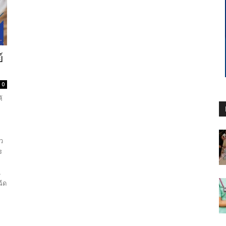
์
0
้
้ว
ร
น
ฉีด