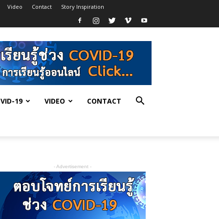
Video
Contact
Story Inspiration
VID-19
VIDEO
CONTACT
- Advertisement -