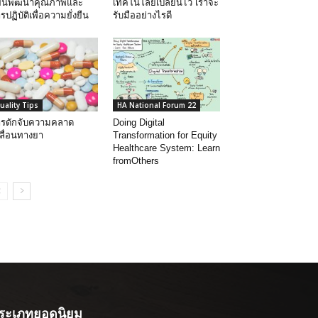
ผนพัฒนาคุณภาพและ
เทคโนโลยีเปลี่ยนไว เราจะ
รปฏิบัติเพื่อความยั่งยืน
รับมืออย่างไรดี
uality Tips
HA National Forum 22
รดักจับความคลาด
Doing Digital
ลื่อนทางยา
Transformation for Equity
Healthcare System: Learn
fromOthers
ระเภทยอดนิยม