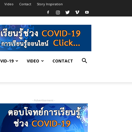
Video
Contact
Story Inspiration
VID-19
VIDEO
CONTACT
- Advertisement -