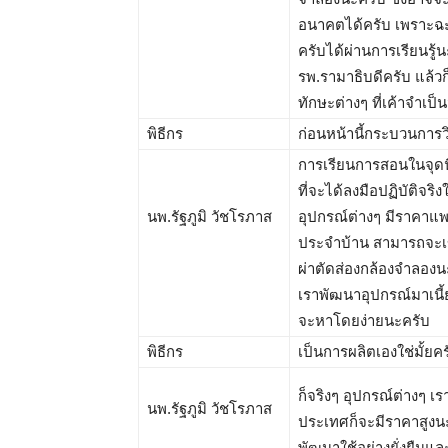
อนาคตได้ครับ เพราะฉะน
ครับได้ผ่านการเรียนรู
รพ.รามาธิบดีครับ แล้ว
ทักษะต่างๆ ที่เค้าจำเป
พิธีกร
ก่อนหน้านี้กระบวนการว
การเรียนการสอนในจุดน
ที่จะได้ลงมือปฏิบัติจร
นพ.รัฐภูมิ วัชโรภาส
อุปกรณ์ต่างๆ มีราคาแ
ประจำบ้าน สามารถจะเข้
ผ่าตัดส่องกล้องจำลองนะ
เราพัฒนาอุปกรณ์มาเนี้ย
จะหาโดยง่ายนะครับ
พิธีกร
เป็นการผลิตเองใช่มั้ย
ก็จริงๆ อุปกรณ์ต่างๆ เ
นพ.รัฐภูมิ วัชโรภาส
ประเทศก็จะมีราคาสูงนะคร
พัฒนาใช้อย่างยั่งยืนแล