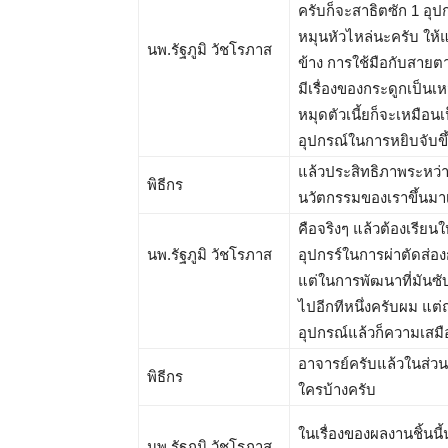
ครับก็จะสาธิตซัก 1 อุป
หมุนหัวไหล่นะครับ ให้
นพ.รัฐภูมิ วัชโรภาส
ข้าง การใช้มือกับสายต
มีเรื่องของกระดูกเป็นเ
หมุดตัวเนี้ยก็จะเหมือน
อุปกรณ์ในการหยิบจับขึ
แล้วประสิทธิภาพระหว่าง
พิธีกร
นวัตกรรมของเราขึ้นมาเ
คือจริงๆ แล้วต้องเรียน
นพ.รัฐภูมิ วัชโรภาส
อุปกรร์ในการผ่าตัดส่อง
แต่ในการพัฒนาที่มันซั
ไปอีกทีหนึ่งครับผม แต
อุปกรณ์แล้วก็ความเสมื
อาจารย์ครับแล้วในส่วน
พิธีกร
ใครบ้างครับ
ในเรื่องของผลงานชิ้นนี
นพ.รัฐภูมิ วัชโรภาส