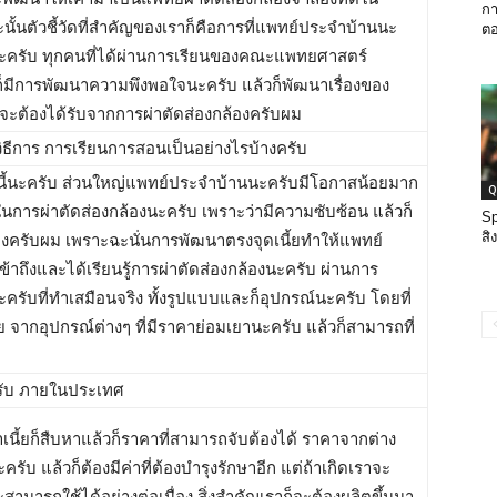
กา
ั้นตัวชี้วัดที่สำคัญของเราก็คือการที่แพทย์ประจำบ้านนะ
ตอ
้นะครับ ทุกคนที่ได้ผ่านการเรียนของคณะแพทยศาสตร์
ก็มีการพัฒนาความพึงพอใจนะครับ แล้วก็พัฒนาเรื่องของ
็นจะต้องได้รับจากการผ่าตัดส่องกล้องครับผม
ิธีการ การเรียนการสอนเป็นอย่างไรบ้างครับ
ี้นะครับ ส่วนใหญ่แพทย์ประจำบ้านนะครับมีโอกาสน้อยมาก
Q
ิงในการผ่าตัดส่องกล้องนะครับ เพราะว่ามีความซับซ้อน แล้วก็
S
สิ
พงครับผม เพราะฉะนั่นการพัฒนาตรงจุดเนี้ยทำให้แพทย์
าถึงและได้เรียนรู้การผ่าตัดส่องกล้องนะครับ ผ่านการ
ครับที่ทำเสมือนจริง ทั้งรูปแบบและก็อุปกรณ์นะครับ โดยที่
 จากอุปกรณ์ต่างๆ ที่มีราคาย่อมเยานะครับ แล้วก็สามารถที่
ครับ ภายในประเทศ
ราเนี้ยก็สืบหาแล้วก็ราคาที่สามารถจับต้องได้ ราคาจากต่าง
ับ แล้วก็ต้องมีค่าที่ต้องบำรุงรักษาอีก แต่ถ้าเกิดเราจะ
ะสามารถใช้ได้อย่างต่อเนื่อง สิ่งสำคัญเราก็จะต้องผลิตขึ้นมา