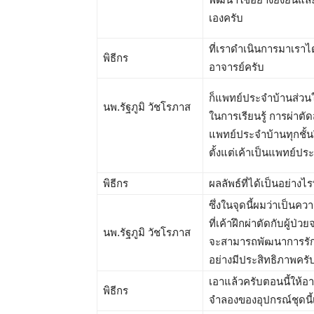
เองครับ
ที่เราดำเนินการมาเราไ
พิธีกร
อาจารย์ครับ
ก็แพทย์ประจำบ้านส่วนให
นพ.รัฐภูมิ วัชโรภาส
ในการเรียนรู้ การผ่าตัด
แพทย์ประจำบ้านทุกชั้นป
ตั้งแต่เค้าเป็นแพทย์ประ
พิธีกร
ผลลัพธ์ที่ได้เป็นอย่างไ
ซึ่งในจุดนี้ผมว่าเป็นค
ที่เค้าฝึกผ่าตัดกับผู้ป่
นพ.รัฐภูมิ วัชโรภาส
จะสามารถพัฒนาการรักษ
อย่างมีประสิทธิภาพคร
เอาแล้วครับตอนนี้ให้
พิธีกร
จำลองของอุปกรณ์ชุดนี้