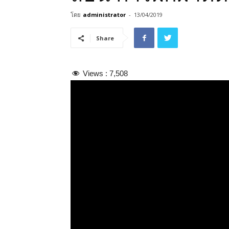
โดย
administrator
-
13/04/2019
Share
Views :
7,508