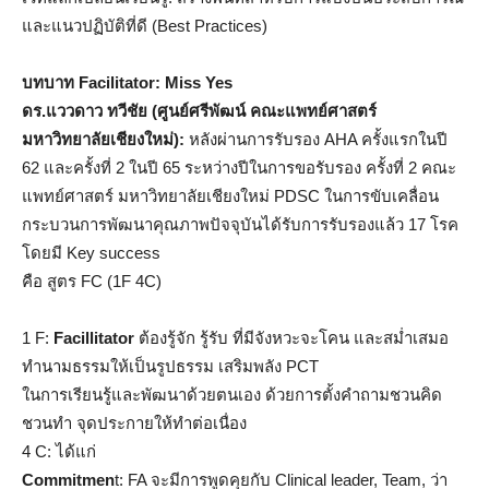
และแนวปฏิบัติที่ดี (Best Practices)
บทบาท
Facilitator: Miss Yes
ดร.แววดาว ทวีชัย (ศูนย์ศรีพัฒน์ คณะแพทย์ศาสตร์
มหาวิทยาลัยเชียงใหม่)
:
หลังผ่านการรับรอง AHA ครั้งแรกในปี
62 และครั้งที่ 2 ในปี 65 ระหว่างปีในการขอรับรอง ครั้งที่ 2 คณะ
แพทย์ศาสตร์ มหาวิทยาลัยเชียงใหม่ PDSC ในการขับเคลื่อน
กระบวนการพัฒนาคุณภาพปัจจุบันได้รับการรับรองแล้ว 17 โรค
โดยมี Key success
คือ สูตร FC (1F 4C)
1 F:
Facillitator
ต้องรู้จัก รู้รับ ที่มีจังหวะจะโคน และสม่ำเสมอ
ทำนามธรรมให้เป็นรูปธรรม เสริมพลัง PCT
ในการเรียนรู้และพัฒนาด้วยตนเอง ด้วยการตั้งคำถามชวนคิด
ชวนทำ จุดประกายให้ทำต่อเนื่อง
4 C: ได้แก่
Commitmen
t: FA จะมีการพูดคุยกับ Clinical leader, Team, ว่า