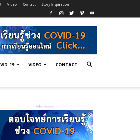
9
Video
Contact
Story Inspiration
VID-19
VIDEO
CONTACT
- Advertisement -