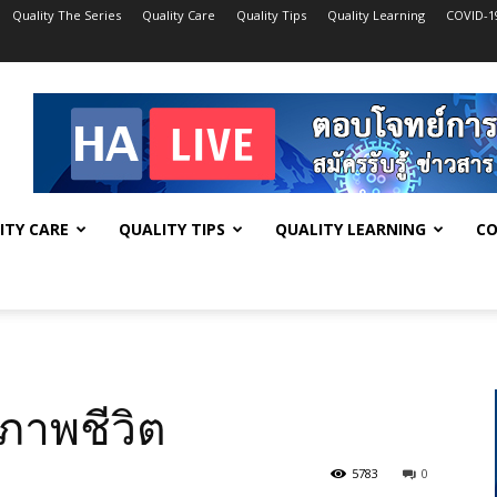
Quality The Series
Quality Care
Quality Tips
Quality Learning
COVID-1
ITY CARE
QUALITY TIPS
QUALITY LEARNING
CO
ภาพชีวิต
5783
0