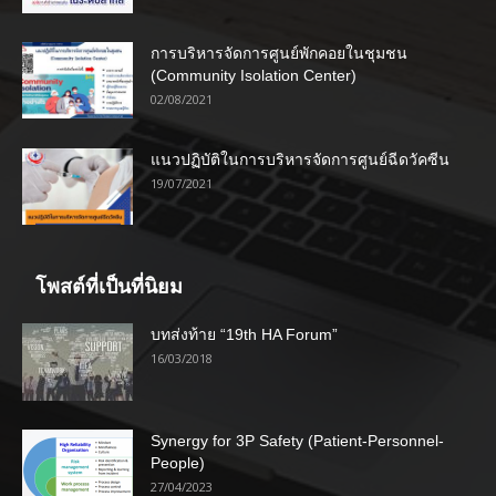
การบริหารจัดการศูนย์พักคอยในชุมชน
(Community Isolation Center)
02/08/2021
แนวปฏิบัติในการบริหารจัดการศูนย์ฉีดวัคซีน
19/07/2021
โพสต์ที่เป็นที่นิยม
บทส่งท้าย “19th HA Forum”
16/03/2018
Synergy for 3P Safety (Patient-Personnel-
People)
27/04/2023