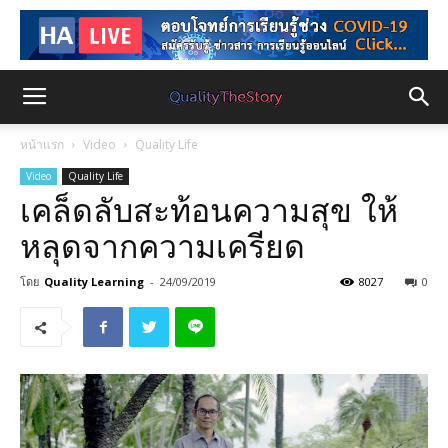
หน้าแรก
Video
Quality Life
Video
Quality Life
เคล็ดลับสะท้อนความสุข ให้
หลุดจากความเครียด
โดย
Quality Learning
-
24/09/2019
8027
0