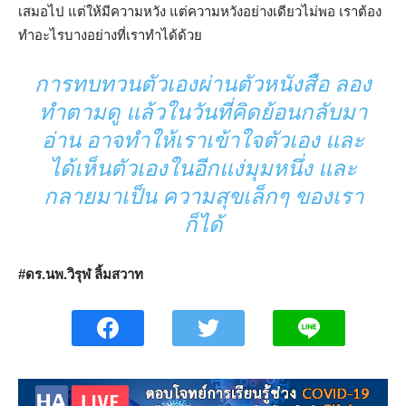
เสมอไป แต่ให้มีความหวัง แต่ความหวังอย่างเดียวไม่พอ เราต้อง
ทำอะไรบางอย่างที่เราทำได้ด้วย
การทบทวนตัวเองผ่านตัวหนังสือ ลอง
ทำตามดู แล้วในวันที่คิดย้อนกลับมา
อ่าน อาจทำให้เราเข้าใจตัวเอง และ
ได้เห็นตัวเองในอีกแง่มุมหนึ่ง และ
กลายมาเป็น ความสุขเล็กๆ ของเรา
ก็ได้
#
ดร
.นพ.วิรุฬ ลิ้มสวาท