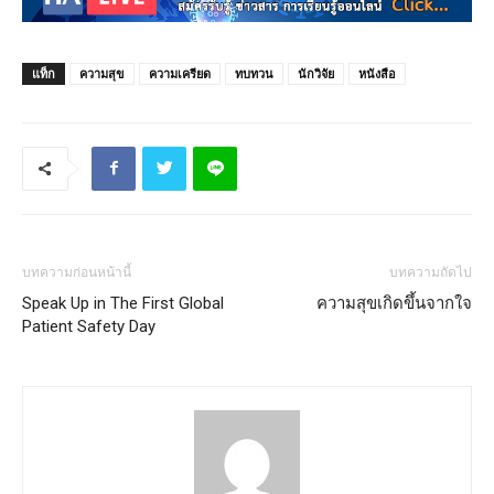
แท็ก
ความสุข
ความเครียด
ทบทวน
นักวิจัย
หนังสือ
บทความก่อนหน้านี้
บทความถัดไป
Speak Up in The First Global
ความสุขเกิดขึ้นจากใจ
Patient Safety Day