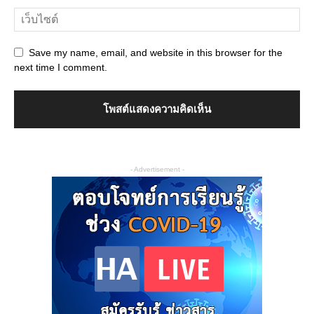
Save my name, email, and website in this browser for the
next time I comment.
- Advertisement -