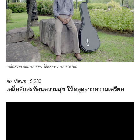
เคล็ดลับสะท้อนความสุข ให้หลุดจากความเครียด
Views :
9,280
เคล็ดลับสะท้อนความสุข ให้หลุดจากความเครียด