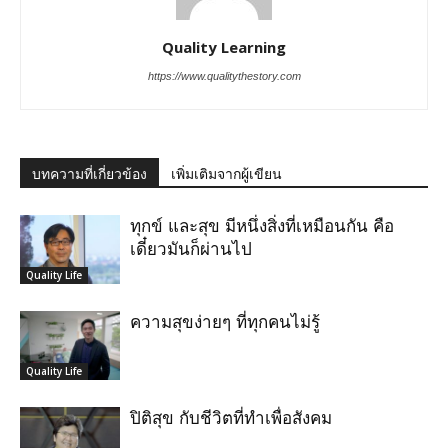
Quality Learning
https://www.qualitythestory.com
บทความที่เกี่ยวข้อง
เพิ่มเติมจากผู้เขียน
ทุกข์ และสุข มีหนึ่งสิ่งที่เหมือนกัน คือ
เดี๋ยวมันก็ผ่านไป
Quality Life
ความสุขง่ายๆ ที่ทุกคนไม่รู้
Quality Life
ปิติสุข กับชีวิตที่ทำเพื่อสังคม