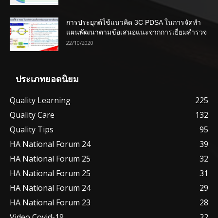
การประยุกต์ใช้แนวคิด 3C PDSA ในการจัดทำ
แผนพัฒนาตามข้อเสนอแนะจากการเยี่ยมสำรวจ
22/10/2020
ประเภทยอดนิยม
Quality Learning
225
Quality Care
132
Quality Tips
95
HA National Forum 24
39
HA National Forum 25
32
HA National Forum 25
31
HA National Forum 24
29
HA National Forum 23
28
Video Covid-19
22