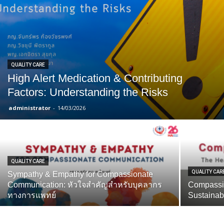
QUALITY CARE
High Alert Medication & Contributing
Factors: Understanding the Risks
administrator
-
14/03/2026
QUALITY CARE
QUALITY CAR
Sympathy & Empathy for Compassionate
Communication: หัวใจสำคัญสำหรับบุคลากร
Compassio
ทางการแพทย์
Sustainab