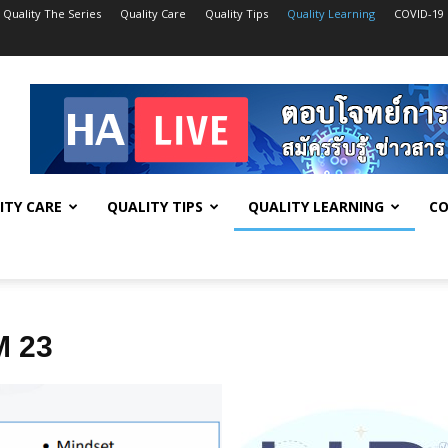
Quality The Series
Quality Care
Quality Tips
Quality Learning
COVID-19
ITY CARE
QUALITY TIPS
QUALITY LEARNING
CO
 23