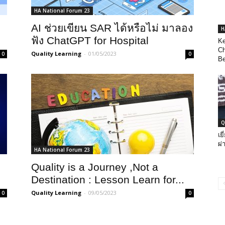
HA National Forum 23
AI ช่วยเขียน SAR ได้หรือไม่ มาลอง
H
ฟัง ChatGPT for Hospital
Ke
Ch
Quality Learning
-
01/05/2023
0
0
B
Q
เย
ผ่
HA National Forum 23
Quality is a Journey ,Not a
Destination : Lesson Learn for...
Quality Learning
-
09/05/2023
0
0