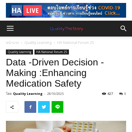
หน้าแรก
Quality Learning
HA National Forum 25
Quality Learning
HA National Forum 25
Data -Driven Decision -
Making :Enhancing
Medication Safety
โดย
Quality Learning
-
28/10/2025
427
0