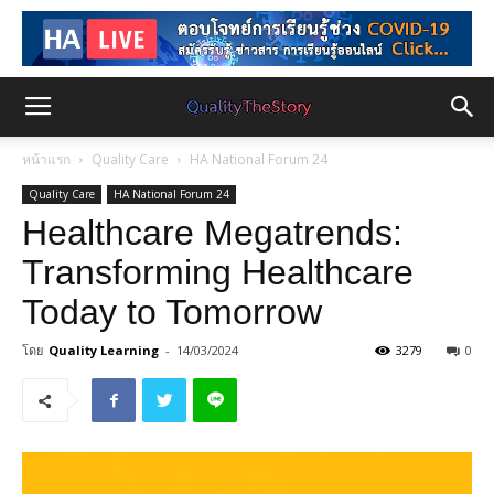
หน้าแรก
Quality Care
HA National Forum 24
Quality Care
HA National Forum 24
Healthcare Megatrends:
Transforming Healthcare
Today to Tomorrow
โดย
Quality Learning
-
14/03/2024
3279
0