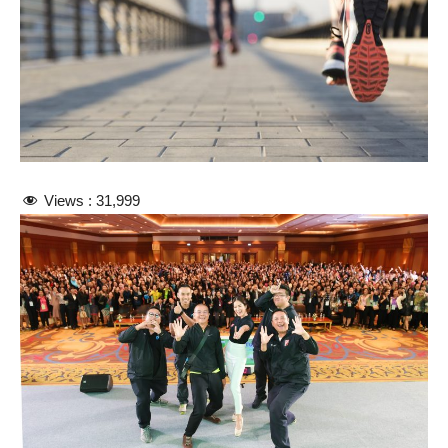
Views :
31,999