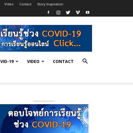
Video
Contact
Story Inspiration
VID-19
VIDEO
CONTACT
- Advertisement -