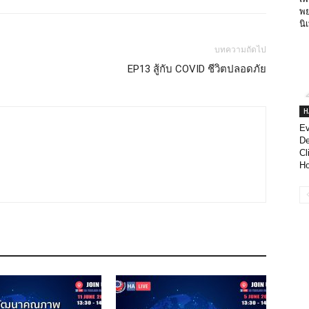
พ
นิ
บทความถัดไป
EP13 สู้กับ COVID ชีวิตปลอดภัย
H
Ev
De
Cl
Ho