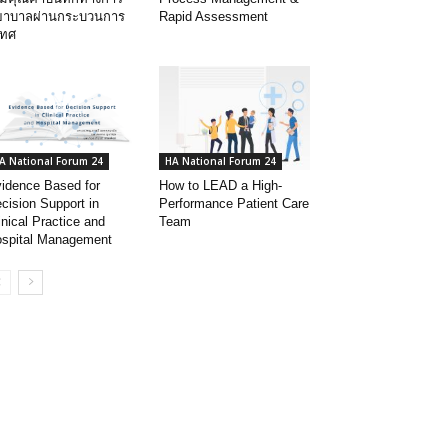
ยาบาลผ่านกระบวนการ
Rapid Assessment
เทศ
A National Forum 24
HA National Forum 24
idence Based for
How to LEAD a High-
cision Support in
Performance Patient Care
inical Practice and
Team
spital Management