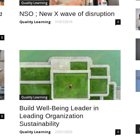
Quality Learning
ง
NSO ; New X wave of disruption
Quality Learning
-
31/07/2019
0
0
Quality Learning
Build Well-Being Leader in
Leading Organization
0
Sustainability
Quality Learning
-
23/01/2020
0