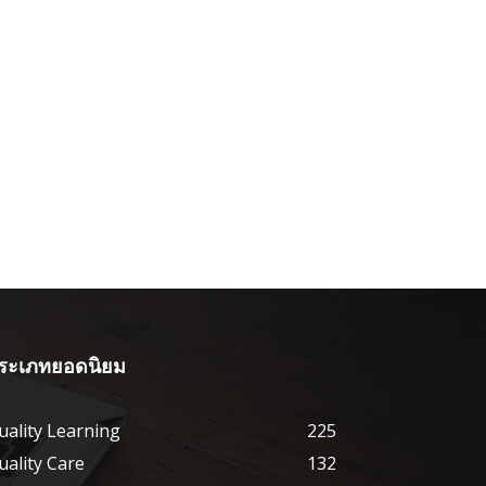
ระเภทยอดนิยม
uality Learning
225
uality Care
132