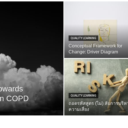
QUALITY LEARNING
Conceptual Framework for
Change: Driver Diagram
owards
QUALITY LEARNING
 in COPD
ถอดรหัสสูตร (ไม่) ลับการบริห
ความเสี่ยง